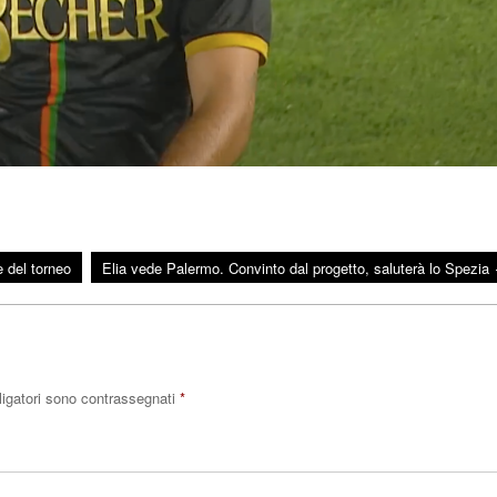
e del torneo
Elia vede Palermo. Convinto dal progetto, saluterà lo Spezia
ligatori sono contrassegnati
*