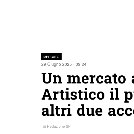
MERCATO
29 Giugno 2025 - 09:24
Un mercato a
Artistico il 
altri due acc
di
Redazione SP