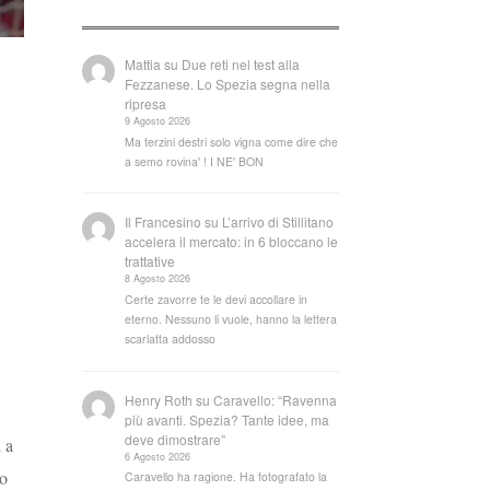
Mattia
su
Due reti nel test alla
Fezzanese. Lo Spezia segna nella
ripresa
9 Agosto 2026
Ma terzini destri solo vigna come dire che
a semo rovina' ! I NE' BON
Il Francesino
su
L’arrivo di Stillitano
accelera il mercato: in 6 bloccano le
trattative
8 Agosto 2026
Certe zavorre te le devi accollare in
eterno. Nessuno li vuole, hanno la lettera
scarlatta addosso
Henry Roth
su
Caravello: “Ravenna
più avanti. Spezia? Tante idee, ma
deve dimostrare”
 a
6 Agosto 2026
to
Caravello ha ragione. Ha fotografato la