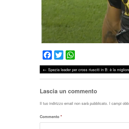
Fa
T
W
ce
wi
ha
←
Spezia leader per cross riusciti in B: è la miglior
bo
tte
ts
Post navigation
ok
r
A
pp
Lascia un commento
Il tuo indirizzo email non sarà pubblicato.
I campi obb
Commento
*