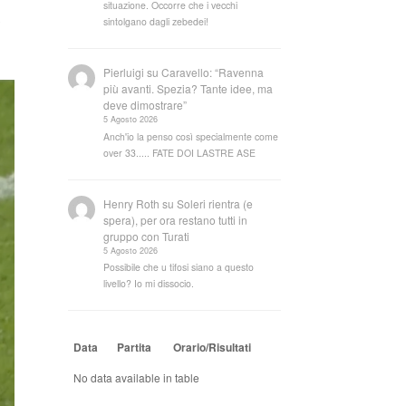
situazione. Occorre che i vecchi
sintolgano dagli zebedei!
Pierluigi
su
Caravello: “Ravenna
più avanti. Spezia? Tante idee, ma
deve dimostrare”
5 Agosto 2026
Anch'io la penso così specialmente come
over 33..... FATE DOI LASTRE ASE
Henry Roth
su
Soleri rientra (e
spera), per ora restano tutti in
gruppo con Turati
5 Agosto 2026
Possibile che u tifosi siano a questo
livello? Io mi dissocio.
Data
Partita
Orario/Risultati
No data available in table