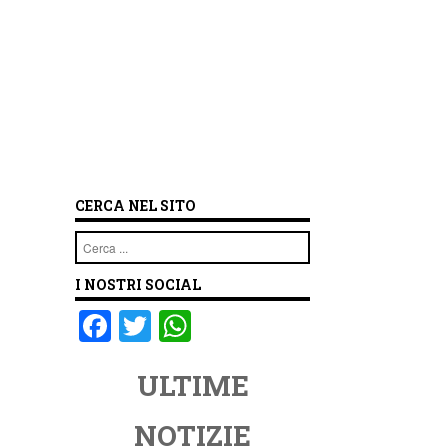
CERCA NEL SITO
Cerca
I NOSTRI SOCIAL
F
T
W
a
wi
h
ULTIME
c
tt
at
e
er
s
NOTIZIE