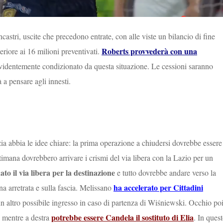
castri, uscite che precedono entrate, con alle viste un bilancio di fine
Roberts provvederà con una
riore ai 16 milioni preventivati.
 evidentemente condizionato da questa situazione. Le cessioni saranno
à a pensare agli innesti.
a abbia le idee chiare: la prima operazione a chiudersi dovrebbe essere
ttimana dovrebbero arrivare i crismi del via libera con la Lazio per un
to il via libera per la destinazione
e tutto dovrebbe andare verso la
ha accelerato per Cittadini
na arretrata e sulla fascia. Melissano
un altro possibile ingresso in caso di partenza di Wiśniewski. Occhio poi
potrebbe essere Candela il sostituto di Elia
, mentre a destra
. In ques