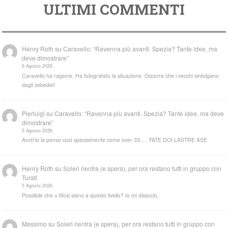
ULTIMI COMMENTI
Henry Roth
su
Caravello: “Ravenna più avanti. Spezia? Tante idee, ma
deve dimostrare”
6 Agosto 2026
Caravello ha ragione. Ha fotografato la situazione. Occorre che i vecchi sintolgano
dagli zebedei!
Pierluigi
su
Caravello: “Ravenna più avanti. Spezia? Tante idee, ma deve
dimostrare”
5 Agosto 2026
Anch'io la penso così specialmente come over 33..... FATE DOI LASTRE ASE
Henry Roth
su
Soleri rientra (e spera), per ora restano tutti in gruppo con
Turati
5 Agosto 2026
Possibile che u tifosi siano a questo livello? Io mi dissocio.
Massimo
su
Soleri rientra (e spera), per ora restano tutti in gruppo con