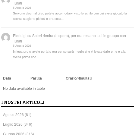
Turati
5 Agosto 2026
Servono cloun al circo potete accomodarvi visto lo schifo con cui avete giocato la
scorsa stagione pietosi e ora cosa…
Pierluigi
su
Soleri rientra (e spera), per ora restano tutti in gruppo con
Turati
5 Agosto 2026
In lega pro ci avete portato ora penso sarà meglio che vi levate dalle p...e e alla
svelta prima che…
Data
Partita
Orario/Risultati
No data available in table
I NOSTRI ARTICOLI
Agosto 2026
(81)
Luglio 2026
(346)
Giugno 2026
(316)