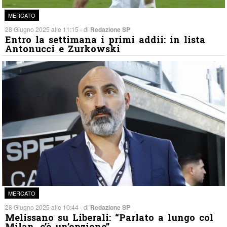
MERCATO
28 Giugno 2025 alle 11:15 - di
Redazione SP
Entro la settimana i primi addii: in lista
Antonucci e Zurkowski
MERCATO
28 Giugno 2025 alle 10:44 - di
Redazione SP
Melissano su Liberali: “Parlato a lungo col
Milan, c’è un’opzione”