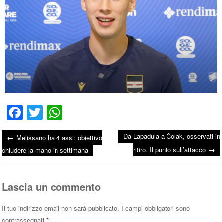
Fa
T
W
ce
wi
ha
Da Lapadula a Čolak, osservati in
←
Melissano ha 4 assi: obiettivo
bo
tte
ts
→
Post navigation
ritiro. Il punto sull’attacco
chiudere la mano in settimana
ok
r
A
pp
Lascia un commento
Il tuo indirizzo email non sarà pubblicato.
I campi obbligatori sono
contrassegnati
*