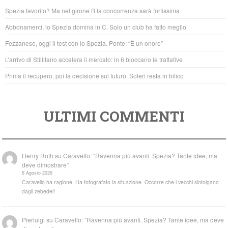
b
A
Spezia favorito? Ma nel girone B la concorrenza sarà fortissima
o
p
Abbonamenti, lo Spezia domina in C. Solo un club ha fatto meglio
o
p
Fezzanese, oggi il test con lo Spezia. Ponte: “È un onore”
k
L’arrivo di Stillitano accelera il mercato: in 6 bloccano le trattative
Prima il recupero, poi la decisione sul futuro. Soleri resta in bilico
ULTIMI COMMENTI
Henry Roth
su
Caravello: “Ravenna più avanti. Spezia? Tante idee, ma
deve dimostrare”
6 Agosto 2026
Caravello ha ragione. Ha fotografato la situazione. Occorre che i vecchi sintolgano
dagli zebedei!
Pierluigi
su
Caravello: “Ravenna più avanti. Spezia? Tante idee, ma deve