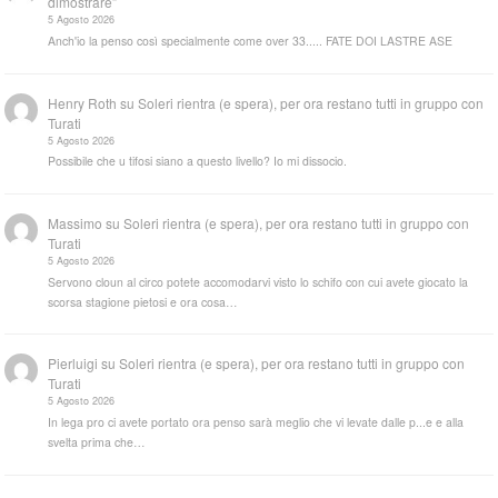
dimostrare”
5 Agosto 2026
Anch'io la penso così specialmente come over 33..... FATE DOI LASTRE ASE
Henry Roth
su
Soleri rientra (e spera), per ora restano tutti in gruppo con
Turati
5 Agosto 2026
Possibile che u tifosi siano a questo livello? Io mi dissocio.
Massimo
su
Soleri rientra (e spera), per ora restano tutti in gruppo con
Turati
5 Agosto 2026
Servono cloun al circo potete accomodarvi visto lo schifo con cui avete giocato la
scorsa stagione pietosi e ora cosa…
Pierluigi
su
Soleri rientra (e spera), per ora restano tutti in gruppo con
Turati
5 Agosto 2026
In lega pro ci avete portato ora penso sarà meglio che vi levate dalle p...e e alla
svelta prima che…