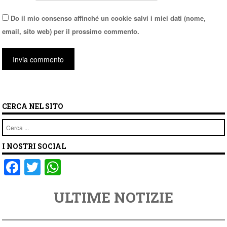
Do il mio consenso affinché un cookie salvi i miei dati (nome,
email, sito web) per il prossimo commento.
CERCA NEL SITO
Cerca
I NOSTRI SOCIAL
F
T
W
a
wi
h
ULTIME NOTIZIE
c
tt
at
e
er
s