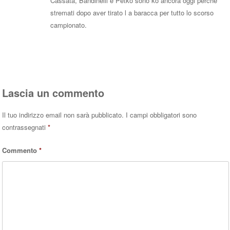
Cassata, Bandinelli e Petko sono ko ancora oggi perché
stremati dopo aver tirato l a baracca per tutto lo scorso
campionato.
Rispondi
Lascia un commento
Il tuo indirizzo email non sarà pubblicato.
I campi obbligatori sono
contrassegnati
*
Commento
*