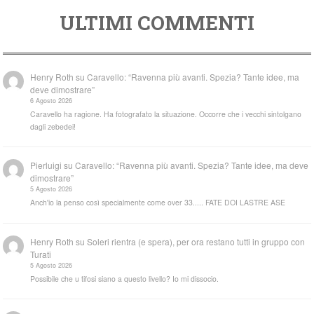
ULTIMI COMMENTI
Henry Roth
su
Caravello: “Ravenna più avanti. Spezia? Tante idee, ma
deve dimostrare”
6 Agosto 2026
Caravello ha ragione. Ha fotografato la situazione. Occorre che i vecchi sintolgano
dagli zebedei!
Pierluigi
su
Caravello: “Ravenna più avanti. Spezia? Tante idee, ma deve
dimostrare”
5 Agosto 2026
Anch'io la penso così specialmente come over 33..... FATE DOI LASTRE ASE
Henry Roth
su
Soleri rientra (e spera), per ora restano tutti in gruppo con
Turati
5 Agosto 2026
Possibile che u tifosi siano a questo livello? Io mi dissocio.