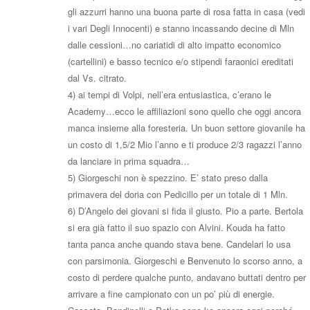
gli azzurri hanno una buona parte di rosa fatta in casa (vedi
i vari Degli Innocenti) e stanno incassando decine di Mln
dalle cessioni…no cariatidi di alto impatto economico
(cartellini) e basso tecnico e/o stipendi faraonici ereditati
dal Vs. citrato.
4) ai tempi di Volpi, nell’era entusiastica, c’erano le
Academy…ecco le affiliazioni sono quello che oggi ancora
manca insieme alla foresteria. Un buon settore giovanile ha
un costo di 1,5/2 Mio l’anno e ti produce 2/3 ragazzi l’anno
da lanciare in prima squadra…
5) Giorgeschi non è spezzino. E’ stato preso dalla
primavera del doria con Pedicillo per un totale di 1 Mln.
6) D’Angelo dei giovani si fida il giusto. Pio a parte. Bertola
si era già fatto il suo spazio con Alvini. Kouda ha fatto
tanta panca anche quando stava bene. Candelari lo usa
con parsimonia. Giorgeschi e Benvenuto lo scorso anno, a
costo di perdere qualche punto, andavano buttati dentro per
arrivare a fine campionato con un po’ più di energie.