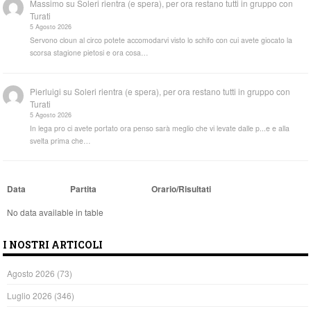
Massimo
su
Soleri rientra (e spera), per ora restano tutti in gruppo con
Turati
5 Agosto 2026
Servono cloun al circo potete accomodarvi visto lo schifo con cui avete giocato la
scorsa stagione pietosi e ora cosa…
Pierluigi
su
Soleri rientra (e spera), per ora restano tutti in gruppo con
Turati
5 Agosto 2026
In lega pro ci avete portato ora penso sarà meglio che vi levate dalle p...e e alla
svelta prima che…
Data
Partita
Orario/Risultati
No data available in table
I NOSTRI ARTICOLI
Agosto 2026
(73)
Luglio 2026
(346)