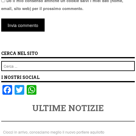
Do il mio consenso affinché un cookie salvi i miei dati (nome,
email, sito web) per il prossimo commento.
CERCA NEL SITO
Cerca
I NOSTRI SOCIAL
F
T
W
a
wi
h
ULTIME NOTIZIE
c
tt
at
e
er
s
b
A
Ciocci in arrivo, conosciamo meglio il nuovo portiere aquilotto