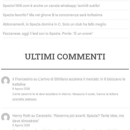
o
p
Spezia1906.com è anche un canale whatsapp: iscriviti subito!
o
p
Spezia favorito? Ma nel girone B la concorrenza sarà fortissima
k
Abbonamenti, lo Spezia domina in C. Solo un club ha fatto meglio
Fezzanese, oggi il test con lo Spezia. Ponte: “È un onore”
ULTIMI COMMENTI
Il Francesino
su
L’arrivo di Stillitano accelera il mercato: in 6 bloccano le
trattative
8 Agosto 2026
Certe zavorre te le devi accollare in eterno. Nessuno li vuole, hanno la lettera
scarlatta addosso
Henry Roth
su
Caravello: “Ravenna più avanti. Spezia? Tante idee, ma
deve dimostrare”
6 Agosto 2026