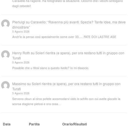
Caravello ha ragione. Ha fotografato la situazione. Occorre che i vecchi sintolgano
dagli zebedei!
Pierluigi
su
Caravello: “Ravenna più avanti. Spezia? Tante idee, ma deve
dimostrare”
5 Agosto 2026
Anch'io la penso così specialmente come over 33..... FATE DOI LASTRE ASE
Henry Roth
su
Soleri rientra (e spera), per ora restano tutti in gruppo con
Turati
5 Agosto 2026
Possibile che u tifosi siano a questo livello? Io mi dissocio.
Massimo
su
Soleri rientra (e spera), per ora restano tutti in gruppo con
Turati
5 Agosto 2026
Servono cloun al circo potete accomodarvi visto lo schifo con cui avete giocato la
scorsa stagione pietosi e ora cosa…
Data
Partita
Orario/Risultati