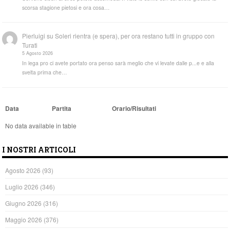
scorsa stagione pietosi e ora cosa…
Pierluigi
su
Soleri rientra (e spera), per ora restano tutti in gruppo con
Turati
5 Agosto 2026
In lega pro ci avete portato ora penso sarà meglio che vi levate dalle p...e e alla
svelta prima che…
Data
Partita
Orario/Risultati
No data available in table
I NOSTRI ARTICOLI
Agosto 2026
(93)
Luglio 2026
(346)
Giugno 2026
(316)
Maggio 2026
(376)