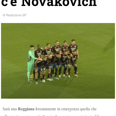
c’è Novakovich
di
Redazione SP
Reggiana
Sarà una
forzatamente in emergenza quella che