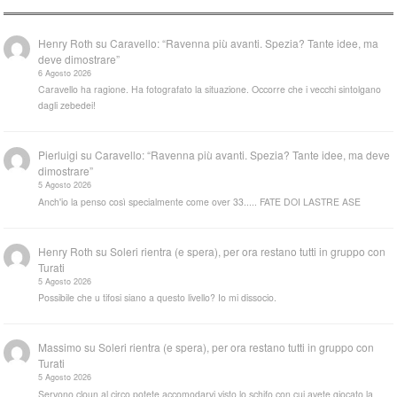
Henry Roth
su
Caravello: “Ravenna più avanti. Spezia? Tante idee, ma
deve dimostrare”
6 Agosto 2026
Caravello ha ragione. Ha fotografato la situazione. Occorre che i vecchi sintolgano
dagli zebedei!
Pierluigi
su
Caravello: “Ravenna più avanti. Spezia? Tante idee, ma deve
dimostrare”
5 Agosto 2026
Anch'io la penso così specialmente come over 33..... FATE DOI LASTRE ASE
Henry Roth
su
Soleri rientra (e spera), per ora restano tutti in gruppo con
Turati
5 Agosto 2026
Possibile che u tifosi siano a questo livello? Io mi dissocio.
Massimo
su
Soleri rientra (e spera), per ora restano tutti in gruppo con
Turati
5 Agosto 2026
Servono cloun al circo potete accomodarvi visto lo schifo con cui avete giocato la