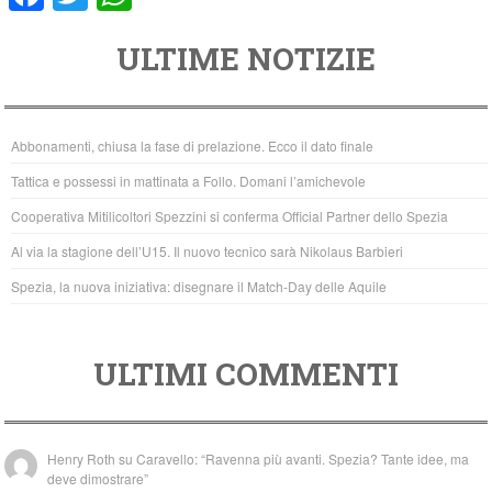
a
wi
h
ULTIME NOTIZIE
c
tt
at
e
er
s
b
A
Abbonamenti, chiusa la fase di prelazione. Ecco il dato finale
o
p
Tattica e possessi in mattinata a Follo. Domani l’amichevole
o
p
Cooperativa Mitilicoltori Spezzini si conferma Official Partner dello Spezia
k
Al via la stagione dell’U15. Il nuovo tecnico sarà Nikolaus Barbieri
Spezia, la nuova iniziativa: disegnare il Match-Day delle Aquile
ULTIMI COMMENTI
Henry Roth
su
Caravello: “Ravenna più avanti. Spezia? Tante idee, ma
deve dimostrare”