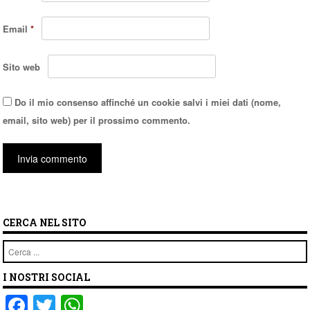
Email
*
Sito web
Do il mio consenso affinché un cookie salvi i miei dati (nome,
email, sito web) per il prossimo commento.
CERCA NEL SITO
Cerca
I NOSTRI SOCIAL
F
T
W