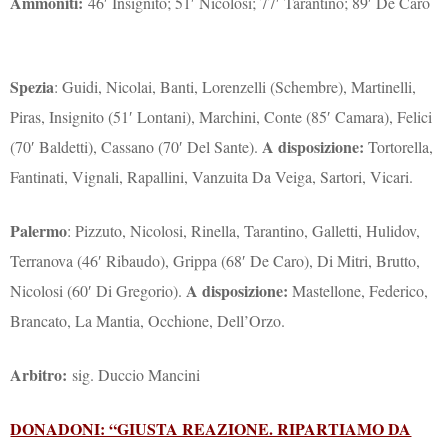
Ammoniti:
46′ Insignito; 51′ Nicolosi; 77′ Tarantino; 89′ De Caro
Spezia
: Guidi, Nicolai, Banti, Lorenzelli (Schembre), Martinelli,
Piras, Insignito (51′ Lontani), Marchini, Conte (85′ Camara), Felici
A disposizione:
(70′ Baldetti), Cassano (70′ Del Sante).
Tortorella,
Fantinati, Vignali, Rapallini, Vanzuita Da Veiga, Sartori, Vicari.
Palermo
: Pizzuto, Nicolosi, Rinella, Tarantino, Galletti, Hulidov,
Terranova (46′ Ribaudo), Grippa (68′ De Caro), Di Mitri, Brutto,
A disposizione:
Nicolosi (60′ Di Gregorio).
Mastellone, Federico,
Brancato, La Mantia, Occhione, Dell’Orzo.
Arbitro:
sig. Duccio Mancini
DONADONI: “GIUSTA REAZIONE. RIPARTIAMO DA