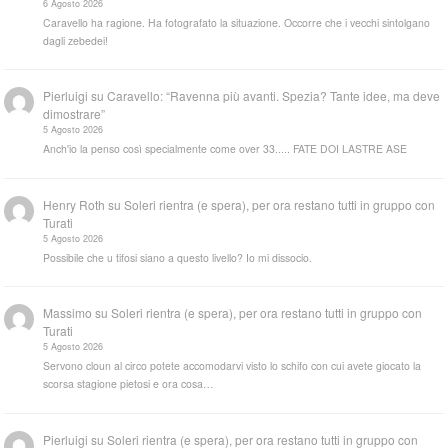
6 Agosto 2026
Caravello ha ragione. Ha fotografato la situazione. Occorre che i vecchi sintolgano
dagli zebedei!
Pierluigi
su
Caravello: “Ravenna più avanti. Spezia? Tante idee, ma deve
dimostrare”
5 Agosto 2026
Anch'io la penso così specialmente come over 33..... FATE DOI LASTRE ASE
Henry Roth
su
Soleri rientra (e spera), per ora restano tutti in gruppo con
Turati
5 Agosto 2026
Possibile che u tifosi siano a questo livello? Io mi dissocio.
Massimo
su
Soleri rientra (e spera), per ora restano tutti in gruppo con
Turati
5 Agosto 2026
Servono cloun al circo potete accomodarvi visto lo schifo con cui avete giocato la
scorsa stagione pietosi e ora cosa…
Pierluigi
su
Soleri rientra (e spera), per ora restano tutti in gruppo con