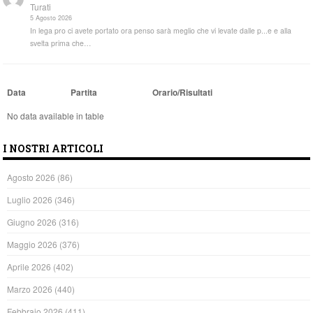
Turati
5 Agosto 2026
In lega pro ci avete portato ora penso sarà meglio che vi levate dalle p...e e alla
svelta prima che…
Data
Partita
Orario/Risultati
No data available in table
I NOSTRI ARTICOLI
Agosto 2026
(86)
Luglio 2026
(346)
Giugno 2026
(316)
Maggio 2026
(376)
Aprile 2026
(402)
Marzo 2026
(440)
Febbraio 2026
(411)