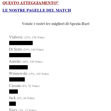
QUESTO ATTEGGIAMENTO”
LE NOSTRE PAGELLE DEL MATCH
Votate i vostri tre migliori di Spezia-Bari
Vlahovic
(23%, 156 Votes)
Di Serio
(21%, 144 Votes)
Aurelio
(18%, 120 Votes)
Wiśniewski
(15%, 102 Votes)
Cassata
(8%, 52 Votes)
Jack
(6%, 44 Votes)
Nagy
(2%, 17 Votes)