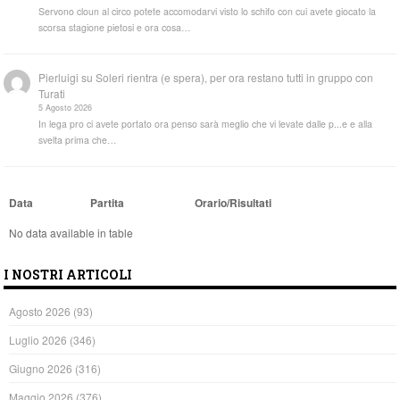
Servono cloun al circo potete accomodarvi visto lo schifo con cui avete giocato la
scorsa stagione pietosi e ora cosa…
Pierluigi
su
Soleri rientra (e spera), per ora restano tutti in gruppo con
Turati
5 Agosto 2026
In lega pro ci avete portato ora penso sarà meglio che vi levate dalle p...e e alla
svelta prima che…
Data
Partita
Orario/Risultati
No data available in table
I NOSTRI ARTICOLI
Agosto 2026
(93)
Luglio 2026
(346)
Giugno 2026
(316)
Maggio 2026
(376)