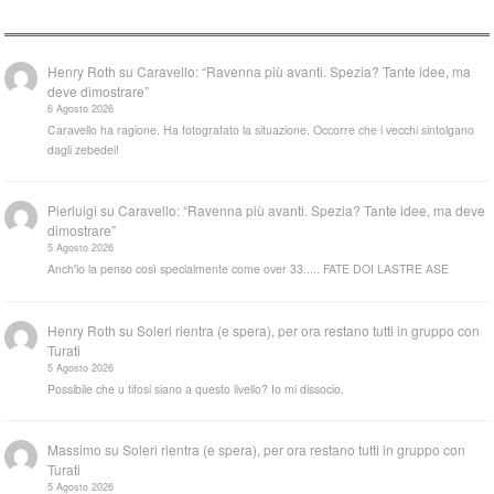
Henry Roth
su
Caravello: “Ravenna più avanti. Spezia? Tante idee, ma
deve dimostrare”
6 Agosto 2026
Caravello ha ragione. Ha fotografato la situazione. Occorre che i vecchi sintolgano
dagli zebedei!
Pierluigi
su
Caravello: “Ravenna più avanti. Spezia? Tante idee, ma deve
dimostrare”
5 Agosto 2026
Anch'io la penso così specialmente come over 33..... FATE DOI LASTRE ASE
Henry Roth
su
Soleri rientra (e spera), per ora restano tutti in gruppo con
Turati
5 Agosto 2026
Possibile che u tifosi siano a questo livello? Io mi dissocio.
Massimo
su
Soleri rientra (e spera), per ora restano tutti in gruppo con
Turati
5 Agosto 2026