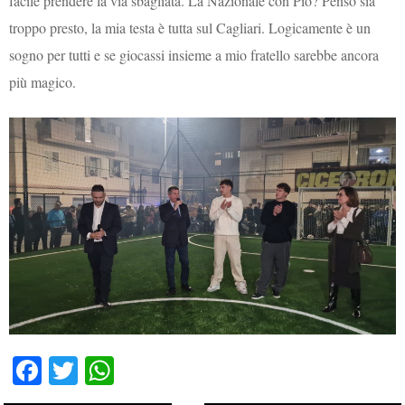
facile prendere la via sbagliata. La Nazionale con Pio? Penso sia
troppo presto, la mia testa è tutta sul Cagliari. Logicamente è un
sogno per tutti e se giocassi insieme a mio fratello sarebbe ancora
più magico.
Fa
T
W
ce
wi
ha