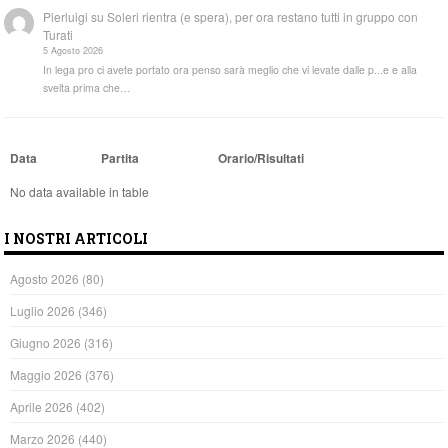
Pierluigi
su
Soleri rientra (e spera), per ora restano tutti in gruppo con
Turati
5 Agosto 2026
In lega pro ci avete portato ora penso sarà meglio che vi levate dalle p...e e alla
svelta prima che…
Data
Partita
Orario/Risultati
No data available in table
I NOSTRI ARTICOLI
Agosto 2026
(80)
Luglio 2026
(346)
Giugno 2026
(316)
Maggio 2026
(376)
Aprile 2026
(402)
Marzo 2026
(440)