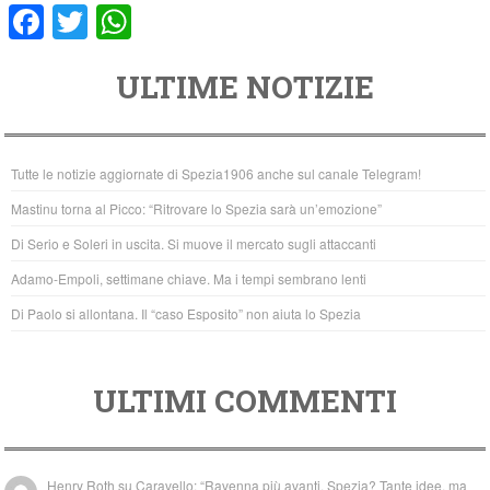
F
T
W
a
wi
h
ULTIME NOTIZIE
c
tt
at
e
er
s
b
A
Tutte le notizie aggiornate di Spezia1906 anche sul canale Telegram!
o
p
Mastinu torna al Picco: “Ritrovare lo Spezia sarà un’emozione”
o
p
Di Serio e Soleri in uscita. Si muove il mercato sugli attaccanti
k
Adamo-Empoli, settimane chiave. Ma i tempi sembrano lenti
Di Paolo si allontana. Il “caso Esposito” non aiuta lo Spezia
ULTIMI COMMENTI
Henry Roth
su
Caravello: “Ravenna più avanti. Spezia? Tante idee, ma