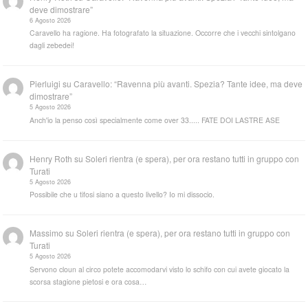
deve dimostrare”
6 Agosto 2026
Caravello ha ragione. Ha fotografato la situazione. Occorre che i vecchi sintolgano
dagli zebedei!
Pierluigi
su
Caravello: “Ravenna più avanti. Spezia? Tante idee, ma deve
dimostrare”
5 Agosto 2026
Anch'io la penso così specialmente come over 33..... FATE DOI LASTRE ASE
Henry Roth
su
Soleri rientra (e spera), per ora restano tutti in gruppo con
Turati
5 Agosto 2026
Possibile che u tifosi siano a questo livello? Io mi dissocio.
Massimo
su
Soleri rientra (e spera), per ora restano tutti in gruppo con
Turati
5 Agosto 2026
Servono cloun al circo potete accomodarvi visto lo schifo con cui avete giocato la
scorsa stagione pietosi e ora cosa…