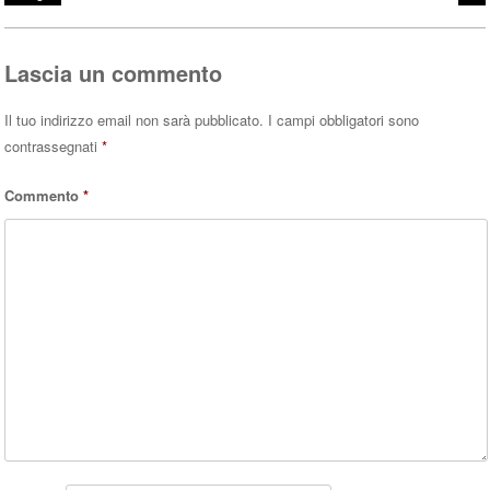
pp
Lascia un commento
Il tuo indirizzo email non sarà pubblicato.
I campi obbligatori sono
contrassegnati
*
Commento
*