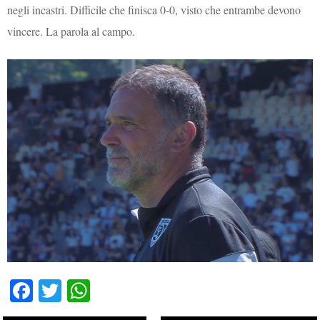
negli incastri. Difficile che finisca 0-0, visto che entrambe devono
vincere. La parola al campo.
Fa
T
W
ce
wi
ha