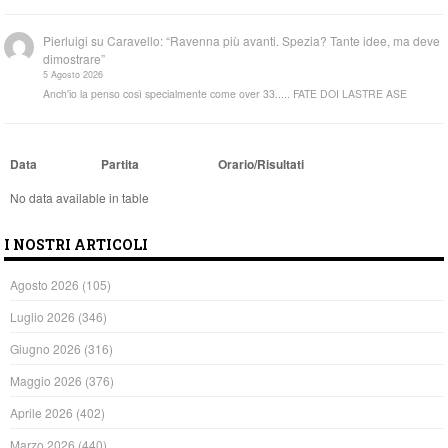
Pierluigi
su
Caravello: “Ravenna più avanti. Spezia? Tante idee, ma deve
dimostrare”
5 Agosto 2026
Anch'io la penso così specialmente come over 33..... FATE DOI LASTRE ASE
Data
Partita
Orario/Risultati
No data available in table
I NOSTRI ARTICOLI
Agosto 2026
(105)
Luglio 2026
(346)
Giugno 2026
(316)
Maggio 2026
(376)
Aprile 2026
(402)
Marzo 2026
(440)