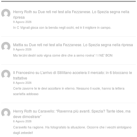
Henry Roth
su
Due reti nel test alla Fezzanese. Lo Spezia segna nella
ripresa
9 Agosto 2026
In C Vignali gioca con la benda negli occhi, ed è il migliore in campo.
Mattia
su
Due reti nel test alla Fezzanese. Lo Spezia segna nella ripresa
9 Agosto 2026
Ma terzini destri solo vigna come dire che a semo rovina' ! I NE' BON
Il Francesino
su
L’arrivo di Stillitano accelera il mercato: in 6 bloccano le
trattative
8 Agosto 2026
Certe zavorre te le devi accollare in eterno. Nessuno li vuole, hanno la lettera
scarlatta addosso
Henry Roth
su
Caravello: “Ravenna più avanti. Spezia? Tante idee, ma
deve dimostrare”
6 Agosto 2026
Caravello ha ragione. Ha fotografato la situazione. Occorre che i vecchi sintolgano
dagli zebedei!