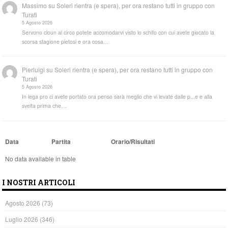
Massimo
su
Soleri rientra (e spera), per ora restano tutti in gruppo con
Turati
5 Agosto 2026
Servono cloun al circo potete accomodarvi visto lo schifo con cui avete giocato la
scorsa stagione pietosi e ora cosa…
Pierluigi
su
Soleri rientra (e spera), per ora restano tutti in gruppo con
Turati
5 Agosto 2026
In lega pro ci avete portato ora penso sarà meglio che vi levate dalle p...e e alla
svelta prima che…
Data
Partita
Orario/Risultati
No data available in table
I NOSTRI ARTICOLI
Agosto 2026
(73)
Luglio 2026
(346)