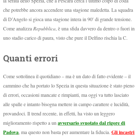
la serata dello Spezia, che a Pescara cerca l’ultimo colpo di coda
che potrebbe ancora accendere una stagione maledetta. La squadra
di D’Angelo si gioca una stagione intera in 90′ di grande tensione.
Come analizza
Repubblica
, è una sfida davvero da dentro o fuori in
uno stadio carico di paura, visto che pure il Delfino rischia la C.
Quanti errori
Come sottolinea il quotidiano – ma è un dato di fatto evidente – il
cammino che ha portato lo Spezia in questa situazione è stato pieno
di errori, occasioni mancate e rimpianti, ma oggi va tutto lasciato
alle spalle e intanto bisogna mettere in campo carattere e lucidità,
provandoci. Il trend recente, in effetti, ha visto un leggero
avversario svuotato dal rigore di
miglioramento rispetto a un
Padova
Gli incastri
, ma questo non basta per aumentare la fiducia.