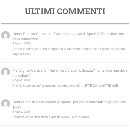
ULTIMI COMMENTI
Henry Roth
su
Caravello: “Ravenna più avanti. Spezia? Tante idee, ma
deve dimostrare”
6 Agosto 2026
Caravello ha ragione. Ha fotografato la situazione. Occorre che i vecchi sintolgano
dagli zebedei!
Pierluigi
su
Caravello: “Ravenna più avanti. Spezia? Tante idee, ma deve
dimostrare”
5 Agosto 2026
Anch'io la penso così specialmente come over 33..... FATE DOI LASTRE ASE
Henry Roth
su
Soleri rientra (e spera), per ora restano tutti in gruppo con
Turati
5 Agosto 2026
Possibile che u tifosi siano a questo livello? Io mi dissocio.