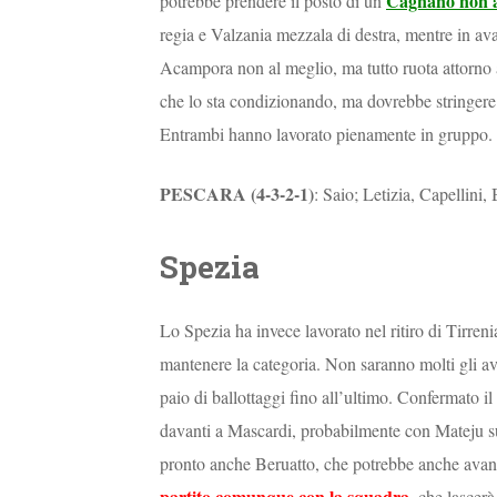
Cagnano non a
potrebbe prendere il posto di un
regia e Valzania mezzala di destra, mentre in avan
Acampora non al meglio, ma tutto ruota attorno al
che lo sta condizionando, ma dovrebbe stringere
Entrambi hanno lavorato pienamente in gruppo. I
PESCARA (4-3-2-1)
: Saio; Letizia, Capellini
Spezia
Lo Spezia ha invece lavorato nel ritiro di Tirreni
mantenere la categoria. Non saranno molti gli av
paio di ballottaggi fino all’ultimo. Confermato il 
davanti a Mascardi, probabilmente con Mateju sull
pronto anche Beruatto, che potrebbe anche avanzar
partito comunque con la squadra
, che lascer