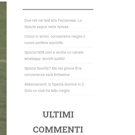
b
A
o
p
o
p
Due reti nel test alla Fezzanese. Lo
Spezia segna nella ripresa
k
Ciocci in arrivo, conosciamo meglio il
nuovo portiere aquilotto
Spezia1906.com è anche un canale
whatsapp: iscriviti subito!
Spezia favorito? Ma nel girone B la
concorrenza sarà fortissima
Abbonamenti, lo Spezia domina in C.
Solo un club ha fatto meglio
ULTIMI
COMMENTI