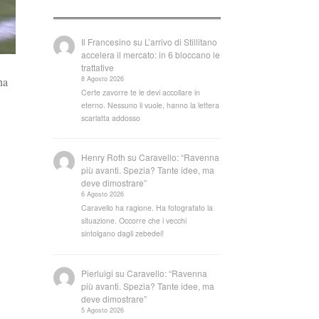
Il Francesino
su
L’arrivo di Stillitano
accelera il mercato: in 6 bloccano le
trattative
8 Agosto 2026
na
Certe zavorre te le devi accollare in
eterno. Nessuno li vuole, hanno la lettera
scarlatta addosso
Henry Roth
su
Caravello: “Ravenna
più avanti. Spezia? Tante idee, ma
deve dimostrare”
6 Agosto 2026
Caravello ha ragione. Ha fotografato la
situazione. Occorre che i vecchi
sintolgano dagli zebedei!
Pierluigi
su
Caravello: “Ravenna
più avanti. Spezia? Tante idee, ma
deve dimostrare”
5 Agosto 2026