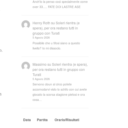
Anch'io la penso così specialmente come
over 33..... FATE DOI LASTRE ASE
n
Henry Roth
su
Soleri rientra (e
spera), per ora restano tutti in
gruppo con Turati
5 Agosto 2026
Possibile che u tifosi siano a questo
livello? Io mi dissocio.
o.
Massimo
su
Soleri rientra (e spera),
per ora restano tutti in gruppo con
Turati
5 Agosto 2026
Servono cloun al circo potete
accomodarvi visto lo schifo con cui avete
n
giocato la scorsa stagione pietosi e ora
cosa…
Data
Partita
Orario/Risultati