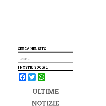
CERCA NEL SITO
Cerca
I NOSTRI SOCIAL
F
T
W
a
wi
h
ULTIME
c
tt
at
e
er
s
NOTIZIE