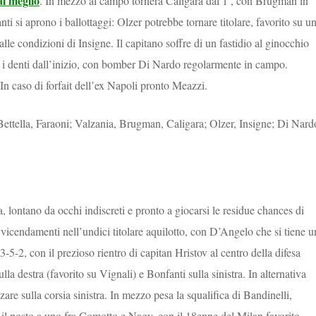
l meglio
. In mezzo al campo tornerà Caligara dal 1′, con Brugman in
ti si aprono i ballottaggi: Olzer potrebbe tornare titolare, favorito su u
le condizioni di Insigne. Il capitano soffre di un fastidio al ginocchio
 i denti dall’inizio, con bomber Di Nardo regolarmente in campo.
n caso di forfait dell’ex Napoli pronto Meazzi.
, Bettella, Faraoni; Valzania, Brugman, Caligara; Olzer, Insigne; Di Nard
a, lontano da occhi indiscreti e pronto a giocarsi le residue chances di
vicendamenti nell’undici titolare aquilotto, con D’Angelo che si tiene u
3-5-2, con il prezioso rientro di capitan Hristov al centro della difesa
a destra (favorito su Vignali) e Bonfanti sulla sinistra. In alternativa
e sulla corsia sinistra. In mezzo pesa la squalifica di Bandinelli,
à il posto a uno fra Comotto e Nagy, con il 18enne del Milan favorito.