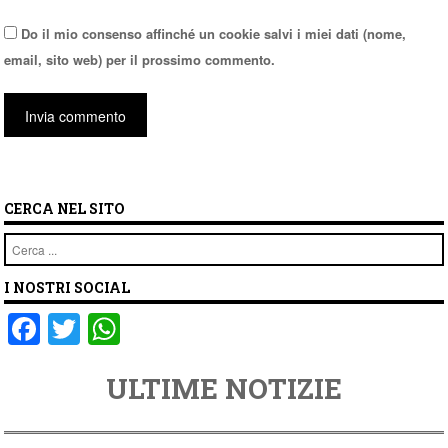
Do il mio consenso affinché un cookie salvi i miei dati (nome,
email, sito web) per il prossimo commento.
CERCA NEL SITO
Cerca
I NOSTRI SOCIAL
F
T
W
a
wi
h
ULTIME NOTIZIE
c
tt
at
e
er
s