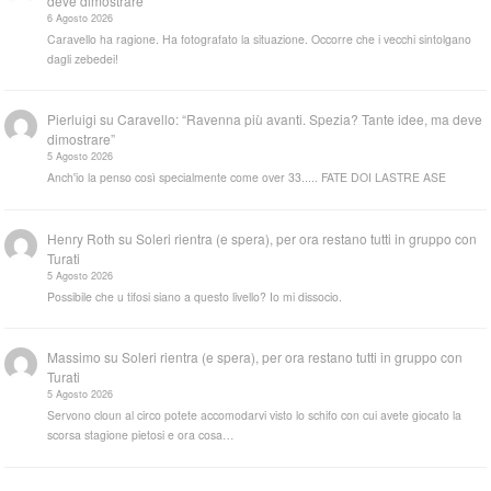
deve dimostrare”
6 Agosto 2026
Caravello ha ragione. Ha fotografato la situazione. Occorre che i vecchi sintolgano
dagli zebedei!
Pierluigi
su
Caravello: “Ravenna più avanti. Spezia? Tante idee, ma deve
dimostrare”
5 Agosto 2026
Anch'io la penso così specialmente come over 33..... FATE DOI LASTRE ASE
Henry Roth
su
Soleri rientra (e spera), per ora restano tutti in gruppo con
Turati
5 Agosto 2026
Possibile che u tifosi siano a questo livello? Io mi dissocio.
Massimo
su
Soleri rientra (e spera), per ora restano tutti in gruppo con
Turati
5 Agosto 2026
Servono cloun al circo potete accomodarvi visto lo schifo con cui avete giocato la
scorsa stagione pietosi e ora cosa…