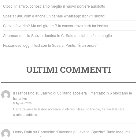
b
A
Ciocci in arrivo, conosciamo meglio il nuovo portiere aquilotto
o
p
Spezia1906.com è anche un canale whatsapp: iscriviti subito!
o
p
Spezia favorito? Ma nel girone B la concorrenza sarà fortissima
k
Abbonamenti, lo Spezia domina in C. Solo un club ha fatto meglio
Fezzanese, oggi il test con lo Spezia. Ponte: “È un onore”
ULTIMI COMMENTI
Il Francesino
su
L’arrivo di Stillitano accelera il mercato: in 6 bloccano le
trattative
8 Agosto 2026
Certe zavorre te le devi accollare in eterno. Nessuno li vuole, hanno la lettera
scarlatta addosso
Henry Roth
su
Caravello: “Ravenna più avanti. Spezia? Tante idee, ma