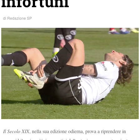
infortuni”
di
Redazione SP
Il Secolo XIX
, nella sua edizione odierna, prova a riprendere in