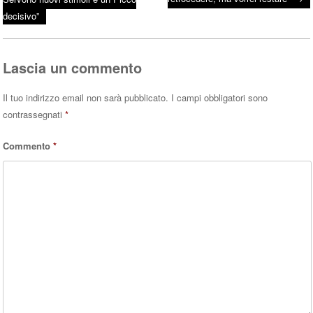
Post navigation
ok
r
A
decisivo”
pp
Lascia un commento
Il tuo indirizzo email non sarà pubblicato.
I campi obbligatori sono
contrassegnati
*
Commento
*