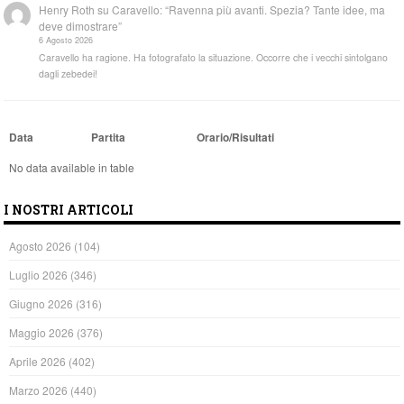
Henry Roth
su
Caravello: “Ravenna più avanti. Spezia? Tante idee, ma
deve dimostrare”
6 Agosto 2026
Caravello ha ragione. Ha fotografato la situazione. Occorre che i vecchi sintolgano
dagli zebedei!
Data
Partita
Orario/Risultati
No data available in table
I NOSTRI ARTICOLI
Agosto 2026
(104)
Luglio 2026
(346)
Giugno 2026
(316)
Maggio 2026
(376)
Aprile 2026
(402)
Marzo 2026
(440)