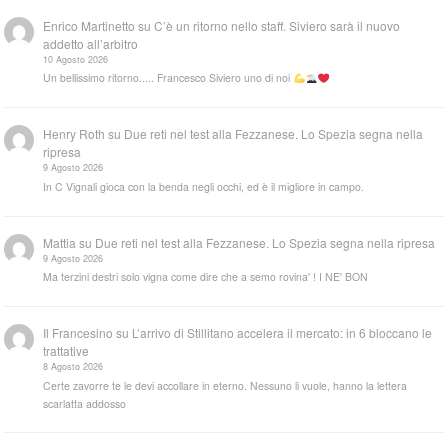
Enrico Martinetto
su
C’è un ritorno nello staff. Siviero sarà il nuovo
addetto all’arbitro
10 Agosto 2026
Un bellissimo ritorno..... Francesco Siviero uno di noi
Henry Roth
su
Due reti nel test alla Fezzanese. Lo Spezia segna nella
ripresa
9 Agosto 2026
In C Vignali gioca con la benda negli occhi, ed è il migliore in campo.
Mattia
su
Due reti nel test alla Fezzanese. Lo Spezia segna nella ripresa
9 Agosto 2026
Ma terzini destri solo vigna come dire che a semo rovina' ! I NE' BON
Il Francesino
su
L’arrivo di Stillitano accelera il mercato: in 6 bloccano le
trattative
8 Agosto 2026
Certe zavorre te le devi accollare in eterno. Nessuno li vuole, hanno la lettera
scarlatta addosso