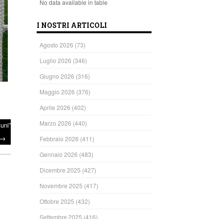
No data available in table
I NOSTRI ARTICOLI
Agosto 2026
(73)
Luglio 2026
(346)
Giugno 2026
(316)
Maggio 2026
(376)
Aprile 2026
(402)
Marzo 2026
(440)
uni”
→
Febbraio 2026
(411)
Gennaio 2026
(483)
Dicembre 2025
(427)
Novembre 2025
(417)
Ottobre 2025
(432)
Settembre 2025
(416)