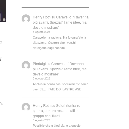
Henry Roth
su
Caravello: “Ravenna
più avanti. Spezia? Tante idee, ma
deve dimostrare”
6 Agosto 2026
Caravello ha ragione. Ha fotografato la
a
situazione. Occorre che i vecchi
sintolgano dagli zebedei!
l
Pierluigi
su
Caravello: “Ravenna
più avanti. Spezia? Tante idee, ma
deve dimostrare”
5 Agosto 2026
Anch'io la penso così specialmente come
over 33..... FATE DOI LASTRE ASE
à:
Henry Roth
su
Soleri rientra (e
spera), per ora restano tutti in
gruppo con Turati
5 Agosto 2026
Possibile che u tifosi siano a questo