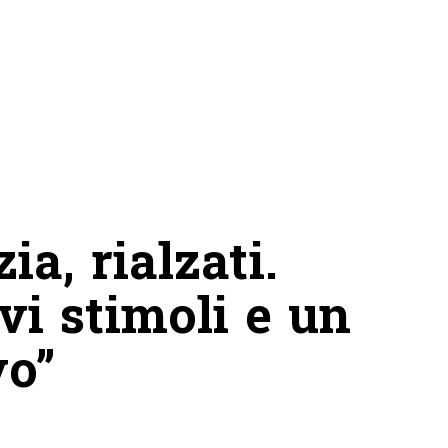
ia, rialzati.
i stimoli e un
vo”