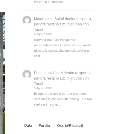
livello? Io mi dissocio.
Massimo
su
Soleri rientra (e spera),
per ora restano tutti in gruppo con
Turati
5 Agosto 2026
Servono cloun al circo potete
accomodarvi visto lo schifo con cui avete
giocato la scorsa stagione pietosi e ora
cosa…
Pierluigi
su
Soleri rientra (e spera),
per ora restano tutti in gruppo con
Turati
5 Agosto 2026
In lega pro ci avete portato ora penso
sarà meglio che vi levate dalle p...e e alla
svelta prima che…
Data
Partita
Orario/Risultati