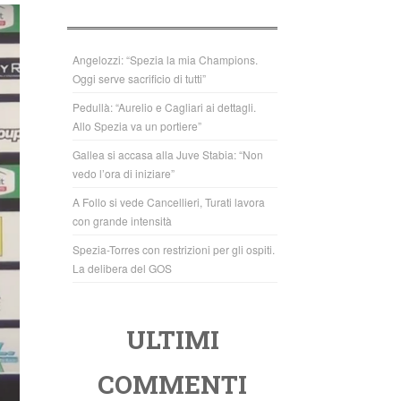
b
A
o
p
o
p
Angelozzi: “Spezia la mia Champions.
Oggi serve sacrificio di tutti”
k
Pedullà: “Aurelio e Cagliari ai dettagli.
Allo Spezia va un portiere”
Gallea si accasa alla Juve Stabia: “Non
vedo l’ora di iniziare”
A Follo si vede Cancellieri, Turati lavora
con grande intensità
Spezia-Torres con restrizioni per gli ospiti.
La delibera del GOS
ULTIMI
COMMENTI