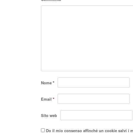
Nome
*
Email
*
Sito web
Do il mio consenso affinché un cookie salvi i 