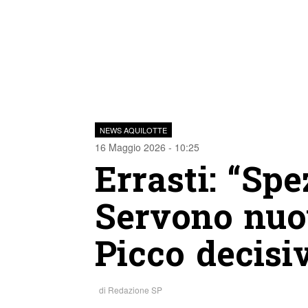
NEWS AQUILOTTE
16 Maggio 2026 - 10:25
Errasti: “Spez
Servono nuov
Picco decisi
di
Redazione SP