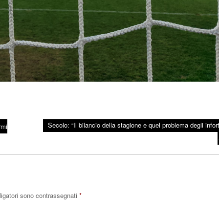
Secolo: “Il bilancio della stagione e quel problema degli infort
rmi
ligatori sono contrassegnati
*