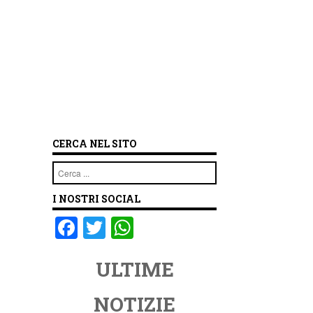
CERCA NEL SITO
Cerca
I NOSTRI SOCIAL
F
T
W
a
wi
h
ULTIME
c
tt
at
e
er
s
NOTIZIE