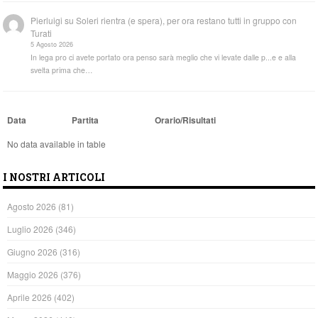
Pierluigi
su
Soleri rientra (e spera), per ora restano tutti in gruppo con
Turati
5 Agosto 2026
In lega pro ci avete portato ora penso sarà meglio che vi levate dalle p...e e alla
svelta prima che…
Data
Partita
Orario/Risultati
No data available in table
I NOSTRI ARTICOLI
Agosto 2026
(81)
Luglio 2026
(346)
Giugno 2026
(316)
Maggio 2026
(376)
Aprile 2026
(402)