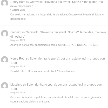
Henry Roth
su
Caravello: “Ravenna più avanti. Spezia? Tante idee, ma
deve dimostrare”
6 Agosto 2026
Caravello ha ragione. Ha fotografato la situazione. Occorre che i vecchi sintolgano
dagli zebedei!
Pierluigi
su
Caravello: “Ravenna più avanti. Spezia? Tante idee, ma deve
dimostrare”
5 Agosto 2026
Anch'io la penso così specialmente come over 33..... FATE DOI LASTRE ASE
Henry Roth
su
Soleri rientra (e spera), per ora restano tutti in gruppo con
Turati
5 Agosto 2026
Possibile che u tifosi siano a questo livello? Io mi dissocio.
Massimo
su
Soleri rientra (e spera), per ora restano tutti in gruppo con
Turati
5 Agosto 2026
Servono cloun al circo potete accomodarvi visto lo schifo con cui avete giocato la
scorsa stagione pietosi e ora cosa…