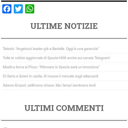
F
T
W
a
wi
h
ULTIME NOTIZIE
c
tt
at
e
er
s
b
A
Telesio: “Angelozzi leader già a Barletta. Oggi è una garanzia”
o
p
Tutte le notizie aggiornate di Spezia1906 anche sul canale Telegram!
o
p
Mastinu torna al Picco: “Ritrovare lo Spezia sarà un’emozione”
k
Di Serio e Soleri in uscita. Si muove il mercato sugli attaccanti
Adamo-Empoli, settimane chiave. Ma i tempi sembrano lenti
ULTIMI COMMENTI