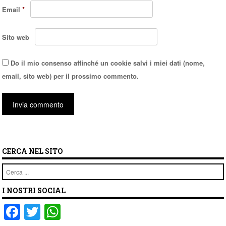
Email
*
Sito web
Do il mio consenso affinché un cookie salvi i miei dati (nome,
email, sito web) per il prossimo commento.
CERCA NEL SITO
Cerca
I NOSTRI SOCIAL
F
T
W