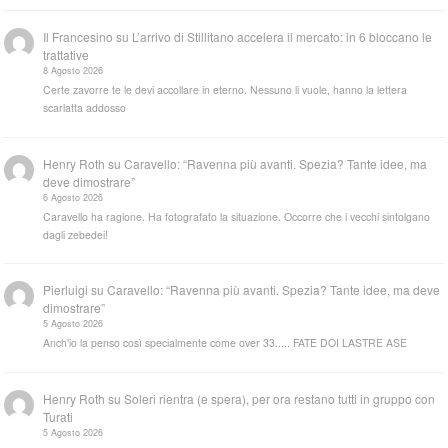
Il Francesino
su
L’arrivo di Stillitano accelera il mercato: in 6 bloccano le
trattative
8 Agosto 2026
Certe zavorre te le devi accollare in eterno. Nessuno li vuole, hanno la lettera
scarlatta addosso
Henry Roth
su
Caravello: “Ravenna più avanti. Spezia? Tante idee, ma
deve dimostrare”
6 Agosto 2026
Caravello ha ragione. Ha fotografato la situazione. Occorre che i vecchi sintolgano
dagli zebedei!
Pierluigi
su
Caravello: “Ravenna più avanti. Spezia? Tante idee, ma deve
dimostrare”
5 Agosto 2026
Anch'io la penso così specialmente come over 33..... FATE DOI LASTRE ASE
Henry Roth
su
Soleri rientra (e spera), per ora restano tutti in gruppo con
Turati
5 Agosto 2026