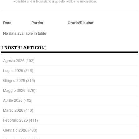
Possibile che u tifosi siano a questo livello? Io mi dissocio.
Data
Partita
Orario/Risultati
No data available in table
I NOSTRI ARTICOLI
Agosto 2026
(102)
Luglio 2026
(346)
Giugno 2026
(316)
Maggio 2026
(376)
Aprile 2026
(402)
Marzo 2026
(440)
Febbraio 2026
(411)
Gennaio 2026
(483)