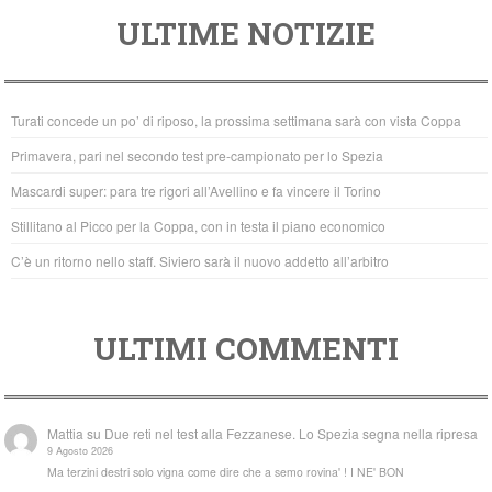
a
wi
h
ULTIME NOTIZIE
c
tt
at
e
er
s
b
A
Turati concede un po’ di riposo, la prossima settimana sarà con vista Coppa
o
p
Primavera, pari nel secondo test pre-campionato per lo Spezia
o
p
Mascardi super: para tre rigori all’Avellino e fa vincere il Torino
k
Stillitano al Picco per la Coppa, con in testa il piano economico
C’è un ritorno nello staff. Siviero sarà il nuovo addetto all’arbitro
ULTIMI COMMENTI
Mattia
su
Due reti nel test alla Fezzanese. Lo Spezia segna nella ripresa
9 Agosto 2026
Ma terzini destri solo vigna come dire che a semo rovina' ! I NE' BON