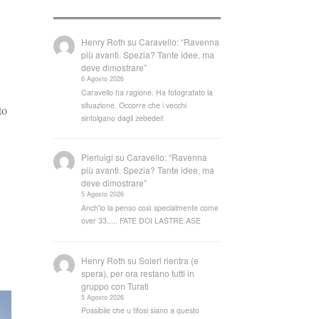
Henry Roth
su
Caravello: “Ravenna
più avanti. Spezia? Tante idee, ma
deve dimostrare”
6 Agosto 2026
Caravello ha ragione. Ha fotografato la
situazione. Occorre che i vecchi
to
sintolgano dagli zebedei!
Pierluigi
su
Caravello: “Ravenna
più avanti. Spezia? Tante idee, ma
deve dimostrare”
5 Agosto 2026
Anch'io la penso così specialmente come
over 33..... FATE DOI LASTRE ASE
Henry Roth
su
Soleri rientra (e
spera), per ora restano tutti in
gruppo con Turati
5 Agosto 2026
Possibile che u tifosi siano a questo