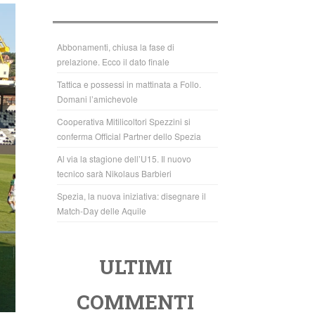
b
A
o
p
o
p
Abbonamenti, chiusa la fase di
prelazione. Ecco il dato finale
k
Tattica e possessi in mattinata a Follo.
Domani l’amichevole
Cooperativa Mitilicoltori Spezzini si
conferma Official Partner dello Spezia
Al via la stagione dell’U15. Il nuovo
tecnico sarà Nikolaus Barbieri
Spezia, la nuova iniziativa: disegnare il
Match-Day delle Aquile
ULTIMI
COMMENTI