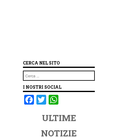
CERCA NEL SITO
Cerca
I NOSTRI SOCIAL
F
T
W
a
wi
h
ULTIME
c
tt
at
e
er
s
NOTIZIE