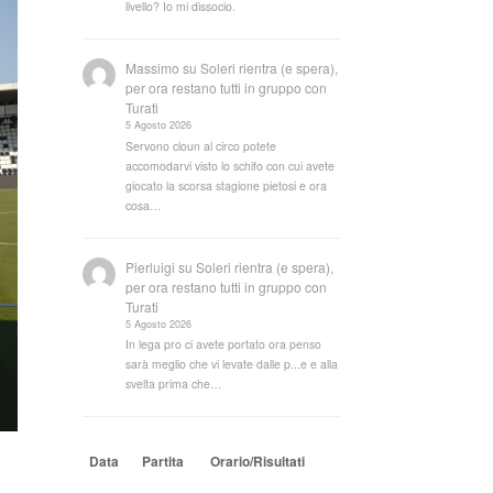
livello? Io mi dissocio.
Massimo
su
Soleri rientra (e spera),
per ora restano tutti in gruppo con
Turati
5 Agosto 2026
Servono cloun al circo potete
accomodarvi visto lo schifo con cui avete
giocato la scorsa stagione pietosi e ora
cosa…
Pierluigi
su
Soleri rientra (e spera),
per ora restano tutti in gruppo con
Turati
5 Agosto 2026
In lega pro ci avete portato ora penso
sarà meglio che vi levate dalle p...e e alla
svelta prima che…
Data
Partita
Orario/Risultati