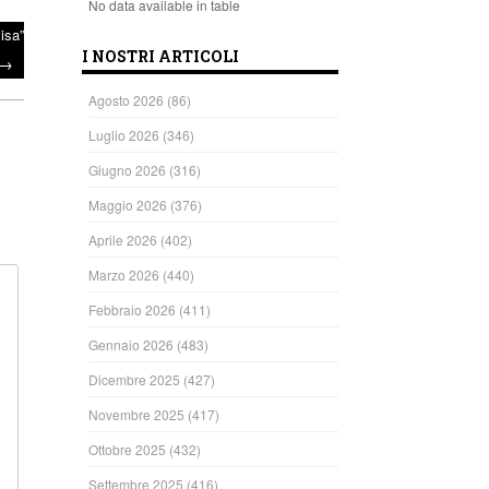
No data available in table
isa”
I NOSTRI ARTICOLI
→
Agosto 2026
(86)
Luglio 2026
(346)
Giugno 2026
(316)
Maggio 2026
(376)
Aprile 2026
(402)
Marzo 2026
(440)
Febbraio 2026
(411)
Gennaio 2026
(483)
Dicembre 2025
(427)
Novembre 2025
(417)
Ottobre 2025
(432)
Settembre 2025
(416)