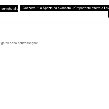
Gazzetta: “Lo Spezia ha avanzato un’importante offerta a Lov
 iconiche allo
ligatori sono contrassegnati
*