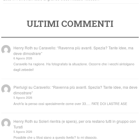
ULTIMI COMMENTI
Henry Roth
su
Caravello: “Ravenna più avanti. Spezia? Tante idee, ma
deve dimostrare”
6 Agosto 2026
Caravello ha ragione. Ha fotografato la situazione. Occorre che i vecchi sintolgano
dagli zebedei!
Pierluigi
su
Caravello: “Ravenna più avanti. Spezia? Tante idee, ma deve
dimostrare”
5 Agosto 2026
Anch'io la penso così specialmente come over 33..... FATE DOI LASTRE ASE
Henry Roth
su
Soleri rientra (e spera), per ora restano tutti in gruppo con
Turati
5 Agosto 2026
Possibile che u tifosi siano a questo livello? Io mi dissocio.