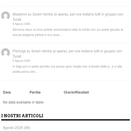
Massimo
su
Soleri rientra (e spera), per ora restano tutti in gruppo con
Turati
5 Agosto 2026
Servono cloun al circo potete accomodarvi visto lo schifo con cui avete giocato la
scorsa stagione pietosi e ora cosa…
Pierluigi
su
Soleri rientra (e spera), per ora restano tutti in gruppo con
Turati
5 Agosto 2026
In lega pro ci avete portato ora penso sarà meglio che vi levate dalle p...e e alla
svelta prima che…
Data
Partita
Orario/Risultati
No data available in table
I NOSTRI ARTICOLI
Agosto 2026
(68)