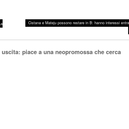
Cistana e Mateju possono restare in B: hanno interessi entr
La
n uscita: piace a una neopromossa che cerca
Rispo