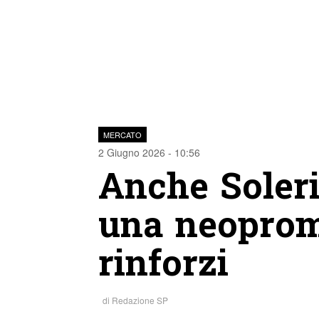
MERCATO
2 Giugno 2026 - 10:56
Anche Soleri
una neoprom
rinforzi
di
Redazione SP