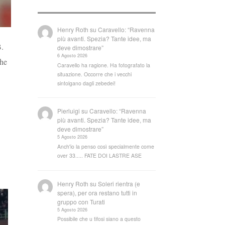
Henry Roth
su
Caravello: “Ravenna
più avanti. Spezia? Tante idee, ma
B.
deve dimostrare”
6 Agosto 2026
che
Caravello ha ragione. Ha fotografato la
situazione. Occorre che i vecchi
sintolgano dagli zebedei!
Pierluigi
su
Caravello: “Ravenna
più avanti. Spezia? Tante idee, ma
deve dimostrare”
5 Agosto 2026
Anch'io la penso così specialmente come
over 33..... FATE DOI LASTRE ASE
Henry Roth
su
Soleri rientra (e
spera), per ora restano tutti in
gruppo con Turati
5 Agosto 2026
Possibile che u tifosi siano a questo