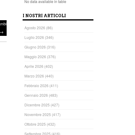
No data available in table
I NOSTRI ARTICOLI
ambi
Agosto 2026
(86)
→
Luglio 2026
(346)
Giugno 2026
(316)
Maggio 2026
(376)
Aprile 2026
(402)
Marzo 2026
(440)
Febbraio 2026
(411)
Gennaio 2026
(483)
Dicembre 2025
(427)
Novembre 2025
(417)
ndi
Ottobre 2025
(432)
Settembre 2025
(416)