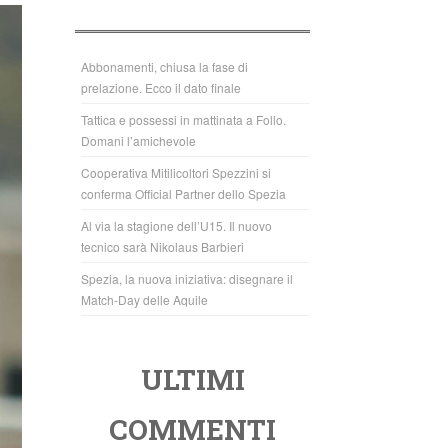
b
A
o
p
o
p
Abbonamenti, chiusa la fase di
prelazione. Ecco il dato finale
k
Tattica e possessi in mattinata a Follo.
Domani l’amichevole
Cooperativa Mitilicoltori Spezzini si
conferma Official Partner dello Spezia
Al via la stagione dell’U15. Il nuovo
tecnico sarà Nikolaus Barbieri
Spezia, la nuova iniziativa: disegnare il
Match-Day delle Aquile
ULTIMI
COMMENTI