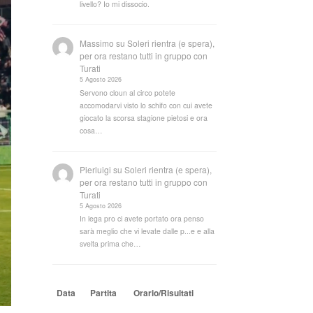
livello? Io mi dissocio.
Massimo
su
Soleri rientra (e spera),
per ora restano tutti in gruppo con
Turati
5 Agosto 2026
Servono cloun al circo potete
accomodarvi visto lo schifo con cui avete
giocato la scorsa stagione pietosi e ora
cosa…
Pierluigi
su
Soleri rientra (e spera),
per ora restano tutti in gruppo con
Turati
5 Agosto 2026
In lega pro ci avete portato ora penso
sarà meglio che vi levate dalle p...e e alla
svelta prima che…
Data
Partita
Orario/Risultati