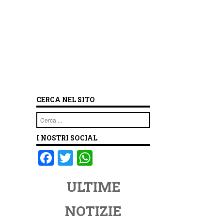
CERCA NEL SITO
Cerca
I NOSTRI SOCIAL
F
T
W
a
wi
h
ULTIME
c
tt
at
e
er
s
NOTIZIE