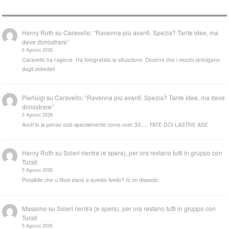
Henry Roth
su
Caravello: “Ravenna più avanti. Spezia? Tante idee, ma
deve dimostrare”
6 Agosto 2026
Caravello ha ragione. Ha fotografato la situazione. Occorre che i vecchi sintolgano
dagli zebedei!
Pierluigi
su
Caravello: “Ravenna più avanti. Spezia? Tante idee, ma deve
dimostrare”
5 Agosto 2026
Anch'io la penso così specialmente come over 33..... FATE DOI LASTRE ASE
Henry Roth
su
Soleri rientra (e spera), per ora restano tutti in gruppo con
Turati
5 Agosto 2026
Possibile che u tifosi siano a questo livello? Io mi dissocio.
Massimo
su
Soleri rientra (e spera), per ora restano tutti in gruppo con
Turati
5 Agosto 2026