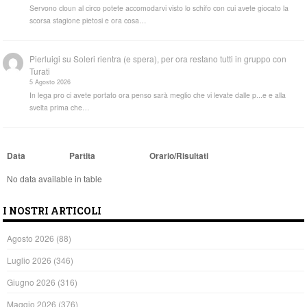
Servono cloun al circo potete accomodarvi visto lo schifo con cui avete giocato la
scorsa stagione pietosi e ora cosa…
Pierluigi
su
Soleri rientra (e spera), per ora restano tutti in gruppo con
Turati
5 Agosto 2026
In lega pro ci avete portato ora penso sarà meglio che vi levate dalle p...e e alla
svelta prima che…
Data
Partita
Orario/Risultati
No data available in table
I NOSTRI ARTICOLI
Agosto 2026
(88)
Luglio 2026
(346)
Giugno 2026
(316)
Maggio 2026
(376)