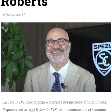
Roberts”
di
Redazione SP
La casella DS dello Spezia si riempirà nel prossimo fine settimana.
È quanto scrive oggi
Il Secolo XIX
, nel raccontare che ci vorranno