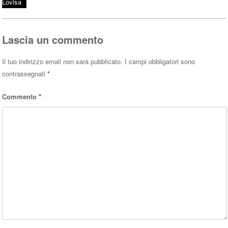
Lovisa
pp
Lascia un commento
Il tuo indirizzo email non sarà pubblicato.
I campi obbligatori sono
contrassegnati
*
Commento
*