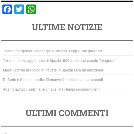
F
T
W
a
wi
h
ULTIME NOTIZIE
c
tt
at
e
er
s
b
A
Telesio: “Angelozzi leader già a Barletta. Oggi è una garanzia”
o
p
Tutte le notizie aggiornate di Spezia1906 anche sul canale Telegram!
o
p
Mastinu torna al Picco: “Ritrovare lo Spezia sarà un’emozione”
k
Di Serio e Soleri in uscita. Si muove il mercato sugli attaccanti
Adamo-Empoli, settimane chiave. Ma i tempi sembrano lenti
ULTIMI COMMENTI