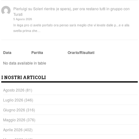
Pierluigi
su
Soleri rientra (e spera), per ora restano tutti in gruppo con
Turati
5 Agosto 2026
In lega pro ci avete portato ora penso sarà meglio che vi levate dalle p...e e alla
svelta prima che…
Data
Partita
Orario/Risultati
No data available in table
I NOSTRI ARTICOLI
Agosto 2026
(81)
Luglio 2026
(346)
Giugno 2026
(316)
Maggio 2026
(376)
Aprile 2026
(402)