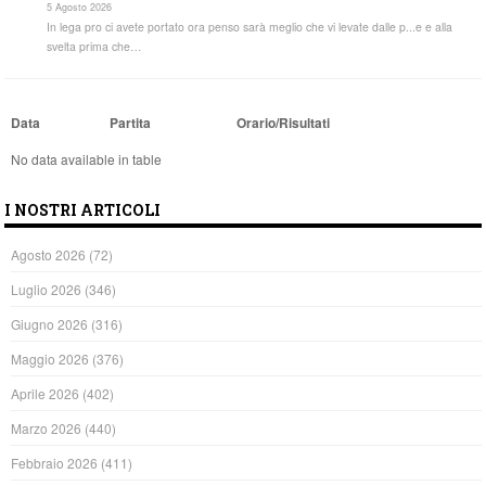
5 Agosto 2026
In lega pro ci avete portato ora penso sarà meglio che vi levate dalle p...e e alla
svelta prima che…
Data
Partita
Orario/Risultati
No data available in table
I NOSTRI ARTICOLI
Agosto 2026
(72)
Luglio 2026
(346)
Giugno 2026
(316)
Maggio 2026
(376)
Aprile 2026
(402)
Marzo 2026
(440)
Febbraio 2026
(411)