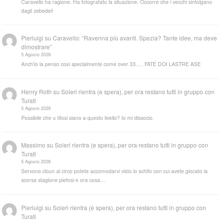
Caravello ha ragione. Ha fotografato la situazione. Occorre che i vecchi sintolgano
dagli zebedei!
Pierluigi
su
Caravello: “Ravenna più avanti. Spezia? Tante idee, ma deve
dimostrare”
5 Agosto 2026
Anch'io la penso così specialmente come over 33..... FATE DOI LASTRE ASE
Henry Roth
su
Soleri rientra (e spera), per ora restano tutti in gruppo con
Turati
5 Agosto 2026
Possibile che u tifosi siano a questo livello? Io mi dissocio.
Massimo
su
Soleri rientra (e spera), per ora restano tutti in gruppo con
Turati
5 Agosto 2026
Servono cloun al circo potete accomodarvi visto lo schifo con cui avete giocato la
scorsa stagione pietosi e ora cosa…
Pierluigi
su
Soleri rientra (e spera), per ora restano tutti in gruppo con
Turati