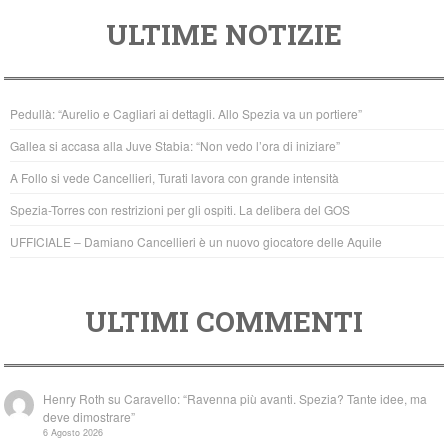
a
wi
h
ULTIME NOTIZIE
c
tt
at
e
er
s
b
A
Pedullà: “Aurelio e Cagliari ai dettagli. Allo Spezia va un portiere”
o
p
Gallea si accasa alla Juve Stabia: “Non vedo l’ora di iniziare”
o
p
A Follo si vede Cancellieri, Turati lavora con grande intensità
k
Spezia-Torres con restrizioni per gli ospiti. La delibera del GOS
UFFICIALE – Damiano Cancellieri è un nuovo giocatore delle Aquile
ULTIMI COMMENTI
Henry Roth
su
Caravello: “Ravenna più avanti. Spezia? Tante idee, ma
deve dimostrare”
6 Agosto 2026