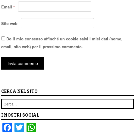
Email
*
Sito web
Do il mio consenso affinché un cookie salvi i miei dati (nome,
email, sito web) per il prossimo commento.
CERCA NEL SITO
Cerca
I NOSTRI SOCIAL
F
T
W