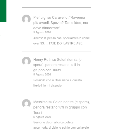
Pierluigi
su
Caravello: “Ravenna
più avanti. Spezia? Tante idee, ma
deve dimostrare”
1
5 Agosto 2026
Anch'io la penso così specialmente come
over 33..... FATE DOI LASTRE ASE
Henry Roth
su
Soleri rientra (e
spera), per ora restano tutti in
gruppo con Turati
5 Agosto 2026
Possibile che u tifosi siano a questo
livello? Io mi dissocio.
Massimo
su
Soleri rientra (e spera),
per ora restano tutti in gruppo con
Turati
5 Agosto 2026
Servono cloun al circo potete
accomodarvi visto lo schifo con cui avete