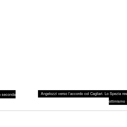
Angelozzi verso l’accordo col Cagliari. Lo Spezia res
in seconda
ottimismo