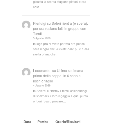
giocato la scorsa stagione pietosi e ora
cosa…
Pierluigi
su
Soleri rientra (e spera),
per ora restano tutti in gruppo con
Turati
5 Agosto 2026
In lega pro ci avete portato ora penso
sarà meglio che vi levate dalle p...e e alla
svelta prima che…
Leoonardo.
su
Ultima settimana
prima della coppa. In 6 sono a
rischio taglio
4 Agosto 2026
Io Solerei e Hristov li terrei chiedendogli
di spalmarsi il loro ingaggio a quel punto
o fuori rosa o provare…
Data
Partita
Orario/Risultati