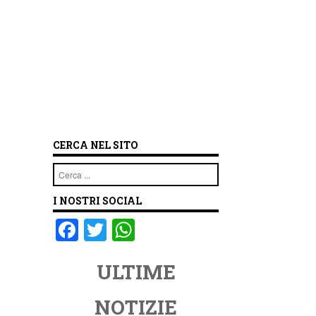
CERCA NEL SITO
Cerca
I NOSTRI SOCIAL
F
T
W
a
wi
h
ULTIME
c
tt
at
e
er
s
NOTIZIE