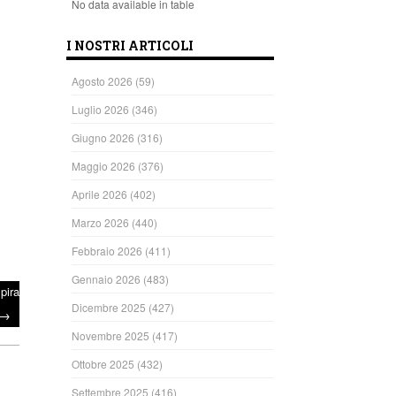
No data available in table
I NOSTRI ARTICOLI
Agosto 2026
(59)
Luglio 2026
(346)
Giugno 2026
(316)
Maggio 2026
(376)
Aprile 2026
(402)
Marzo 2026
(440)
Febbraio 2026
(411)
Gennaio 2026
(483)
pira
Dicembre 2025
(427)
→
Novembre 2025
(417)
Ottobre 2025
(432)
Settembre 2025
(416)