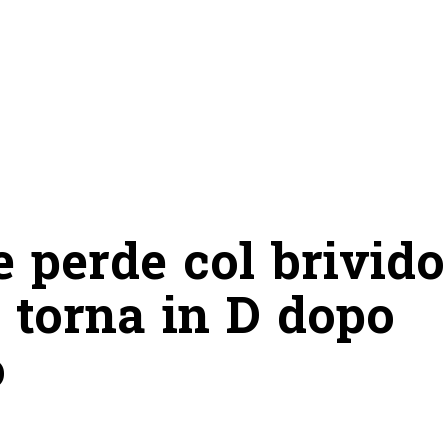
 perde col brivido
 torna in D dopo
o