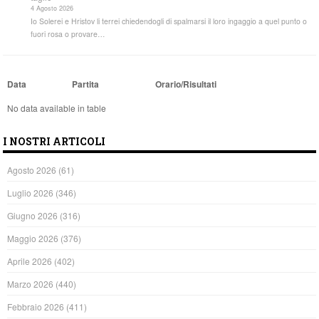
4 Agosto 2026
Io Solerei e Hristov li terrei chiedendogli di spalmarsi il loro ingaggio a quel punto o
fuori rosa o provare…
Data
Partita
Orario/Risultati
No data available in table
I NOSTRI ARTICOLI
Agosto 2026
(61)
Luglio 2026
(346)
Giugno 2026
(316)
Maggio 2026
(376)
Aprile 2026
(402)
Marzo 2026
(440)
Febbraio 2026
(411)