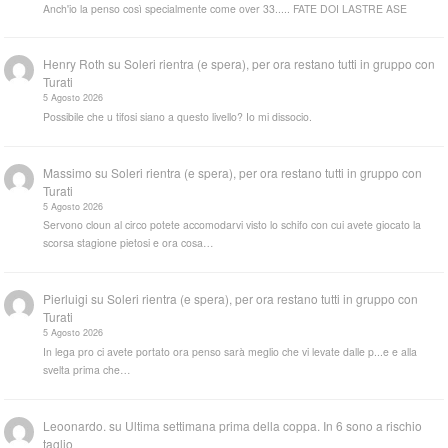
Anch'io la penso così specialmente come over 33..... FATE DOI LASTRE ASE
Henry Roth
su
Soleri rientra (e spera), per ora restano tutti in gruppo con
Turati
5 Agosto 2026
Possibile che u tifosi siano a questo livello? Io mi dissocio.
Massimo
su
Soleri rientra (e spera), per ora restano tutti in gruppo con
Turati
5 Agosto 2026
Servono cloun al circo potete accomodarvi visto lo schifo con cui avete giocato la
scorsa stagione pietosi e ora cosa…
Pierluigi
su
Soleri rientra (e spera), per ora restano tutti in gruppo con
Turati
5 Agosto 2026
In lega pro ci avete portato ora penso sarà meglio che vi levate dalle p...e e alla
svelta prima che…
Leoonardo.
su
Ultima settimana prima della coppa. In 6 sono a rischio
taglio