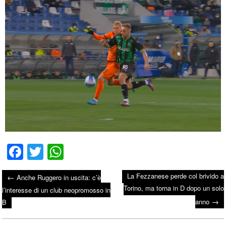
Fa
T
W
ce
wi
ha
La Fezzanese perde col brivido a
←
Anche Ruggero in uscita: c’è
bo
tte
ts
Torino, ma torna in D dopo un solo
Post navigation
l’interesse di un club neopromosso in
ok
r
A
→
anno
B
pp