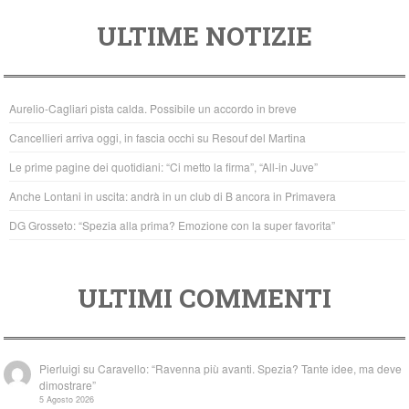
a
wi
h
ULTIME NOTIZIE
c
tt
at
e
er
s
b
A
Aurelio-Cagliari pista calda. Possibile un accordo in breve
o
p
Cancellieri arriva oggi, in fascia occhi su Resouf del Martina
o
p
Le prime pagine dei quotidiani: “Ci metto la firma”, “All-in Juve”
k
Anche Lontani in uscita: andrà in un club di B ancora in Primavera
DG Grosseto: “Spezia alla prima? Emozione con la super favorita”
ULTIMI COMMENTI
Pierluigi
su
Caravello: “Ravenna più avanti. Spezia? Tante idee, ma deve
dimostrare”
5 Agosto 2026