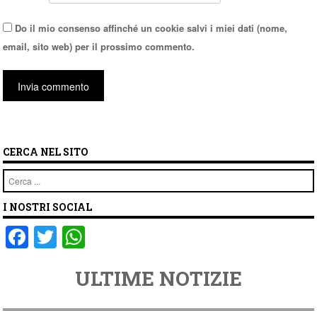
Do il mio consenso affinché un cookie salvi i miei dati (nome,
email, sito web) per il prossimo commento.
CERCA NEL SITO
Cerca
I NOSTRI SOCIAL
F
T
W
a
wi
h
ULTIME NOTIZIE
c
tt
at
e
er
s