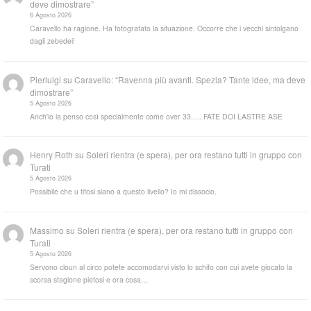
deve dimostrare”
6 Agosto 2026
Caravello ha ragione. Ha fotografato la situazione. Occorre che i vecchi sintolgano
dagli zebedei!
Pierluigi
su
Caravello: “Ravenna più avanti. Spezia? Tante idee, ma deve
dimostrare”
5 Agosto 2026
Anch'io la penso così specialmente come over 33..... FATE DOI LASTRE ASE
Henry Roth
su
Soleri rientra (e spera), per ora restano tutti in gruppo con
Turati
5 Agosto 2026
Possibile che u tifosi siano a questo livello? Io mi dissocio.
Massimo
su
Soleri rientra (e spera), per ora restano tutti in gruppo con
Turati
5 Agosto 2026
Servono cloun al circo potete accomodarvi visto lo schifo con cui avete giocato la
scorsa stagione pietosi e ora cosa…