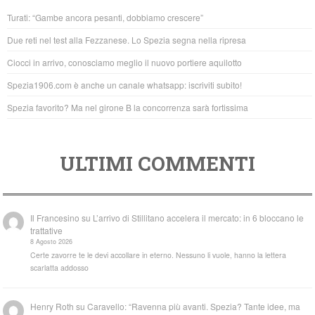
b
A
Turati: “Gambe ancora pesanti, dobbiamo crescere”
o
p
Due reti nel test alla Fezzanese. Lo Spezia segna nella ripresa
o
p
Ciocci in arrivo, conosciamo meglio il nuovo portiere aquilotto
k
Spezia1906.com è anche un canale whatsapp: iscriviti subito!
Spezia favorito? Ma nel girone B la concorrenza sarà fortissima
ULTIMI COMMENTI
Il Francesino
su
L’arrivo di Stillitano accelera il mercato: in 6 bloccano le
trattative
8 Agosto 2026
Certe zavorre te le devi accollare in eterno. Nessuno li vuole, hanno la lettera
scarlatta addosso
Henry Roth
su
Caravello: “Ravenna più avanti. Spezia? Tante idee, ma