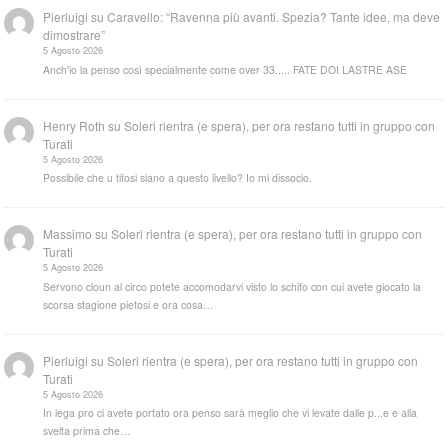
Pierluigi
su
Caravello: “Ravenna più avanti. Spezia? Tante idee, ma deve
dimostrare”
5 Agosto 2026
Anch'io la penso così specialmente come over 33..... FATE DOI LASTRE ASE
Henry Roth
su
Soleri rientra (e spera), per ora restano tutti in gruppo con
Turati
5 Agosto 2026
Possibile che u tifosi siano a questo livello? Io mi dissocio.
Massimo
su
Soleri rientra (e spera), per ora restano tutti in gruppo con
Turati
5 Agosto 2026
Servono cloun al circo potete accomodarvi visto lo schifo con cui avete giocato la
scorsa stagione pietosi e ora cosa…
Pierluigi
su
Soleri rientra (e spera), per ora restano tutti in gruppo con
Turati
5 Agosto 2026
In lega pro ci avete portato ora penso sarà meglio che vi levate dalle p...e e alla
svelta prima che…