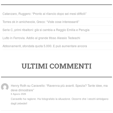
e
er
s
b
A
Catanzaro, Ruggero: “Pronto al rilancio dopo sei mesi difficili”
o
p
Torres ok in amichevole, Greco: “Viste cose interessanti”
o
p
Serie C, primi ribaltoni: già si cambia a Reggio Emilia e Perugia
k
Lutto in Ferrovia. Addio al grande tifoso Alessio Tedeschi
Abbonamenti, sfondata quota 5.000. E può aumentare ancora
ULTIMI COMMENTI
Henry Roth
su
Caravello: “Ravenna più avanti. Spezia? Tante idee, ma
deve dimostrare”
6 Agosto 2026
Caravello ha ragione. Ha fotografato la situazione. Occorre che i vecchi sintolgano
dagli zebedei!