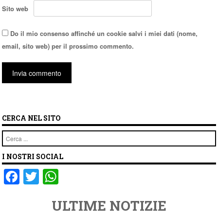
Sito web
Do il mio consenso affinché un cookie salvi i miei dati (nome,
email, sito web) per il prossimo commento.
CERCA NEL SITO
Cerca
I NOSTRI SOCIAL
F
T
W
a
wi
h
ULTIME NOTIZIE
c
tt
at