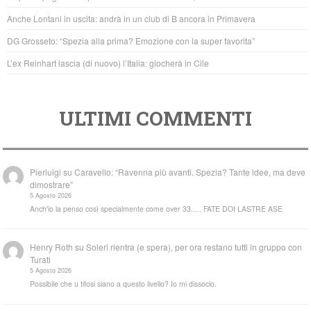
o
p
Anche Lontani in uscita: andrà in un club di B ancora in Primavera
k
DG Grosseto: “Spezia alla prima? Emozione con la super favorita”
L’ex Reinhart lascia (di nuovo) l’Italia: giocherà in Cile
ULTIMI COMMENTI
Pierluigi
su
Caravello: “Ravenna più avanti. Spezia? Tante idee, ma deve
dimostrare”
5 Agosto 2026
Anch'io la penso così specialmente come over 33..... FATE DOI LASTRE ASE
Henry Roth
su
Soleri rientra (e spera), per ora restano tutti in gruppo con
Turati
5 Agosto 2026
Possibile che u tifosi siano a questo livello? Io mi dissocio.