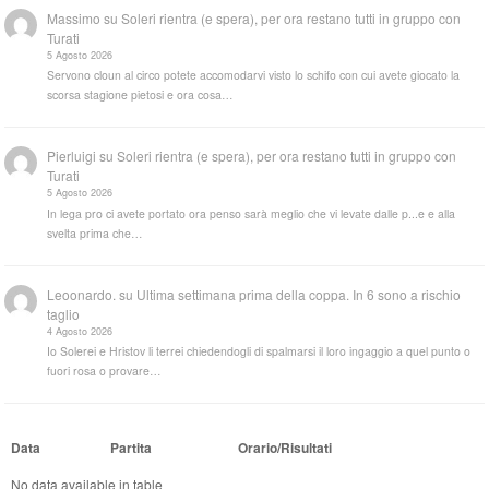
Massimo
su
Soleri rientra (e spera), per ora restano tutti in gruppo con
Turati
5 Agosto 2026
Servono cloun al circo potete accomodarvi visto lo schifo con cui avete giocato la
scorsa stagione pietosi e ora cosa…
Pierluigi
su
Soleri rientra (e spera), per ora restano tutti in gruppo con
Turati
5 Agosto 2026
In lega pro ci avete portato ora penso sarà meglio che vi levate dalle p...e e alla
svelta prima che…
Leoonardo.
su
Ultima settimana prima della coppa. In 6 sono a rischio
taglio
4 Agosto 2026
Io Solerei e Hristov li terrei chiedendogli di spalmarsi il loro ingaggio a quel punto o
fuori rosa o provare…
Data
Partita
Orario/Risultati
No data available in table