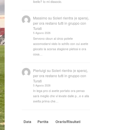
livello? Io mi dissocio.
Massimo
su
Soleri rientra (e spera),
per ora restano tutti in gruppo con
Turati
5 Agosto 2026
Servono cloun al circo potete
accomodarvi visto lo schifo con cui avete
giocato la scorsa stagione pietosi e ora
cosa…
Pierluigi
su
Soleri rientra (e spera),
per ora restano tutti in gruppo con
Turati
5 Agosto 2026
In lega pro ci avete portato ora penso
sarà meglio che vi levate dalle p...e e alla
svelta prima che…
Data
Partita
Orario/Risultati