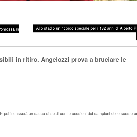
Allo stadio un ricordo speciale per i 132 anni di Alberto P
promossa in
ibili in ritiro. Angelozzi prova a bruciare le
E poi incasserà un sacco di soldi con le cessioni dei campioni dello scorso a
Rispo