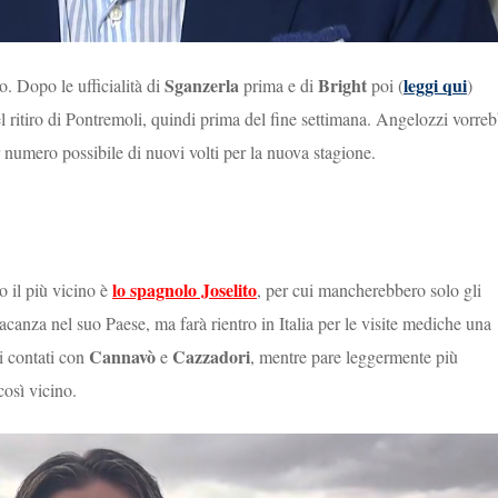
Sganzerla
Bright
leggi qui
o. Dopo le ufficialità di
prima e di
poi (
)
el ritiro di Pontremoli, quindi prima del fine settimana. Angelozzi vorre
 numero possibile di nuovi volti per la nuova stagione.
lo spagnolo Joselito
 il più vicino è
, per cui mancherebbero solo gli
acanza nel suo Paese, ma farà rientro in Italia per le visite mediche una
Cannavò
Cazzadori
i contati con
e
, mentre pare leggermente più
osì vicino.