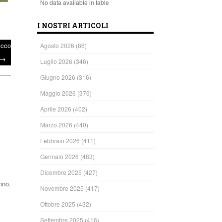
No data available in table
I NOSTRI ARTICOLI
icco
Agosto 2026
(86)
→
Luglio 2026
(346)
Giugno 2026
(316)
Maggio 2026
(376)
Aprile 2026
(402)
Marzo 2026
(440)
Febbraio 2026
(411)
Gennaio 2026
(483)
Dicembre 2025
(427)
nno.
Novembre 2025
(417)
Ottobre 2025
(432)
ndi
Settembre 2025
(416)