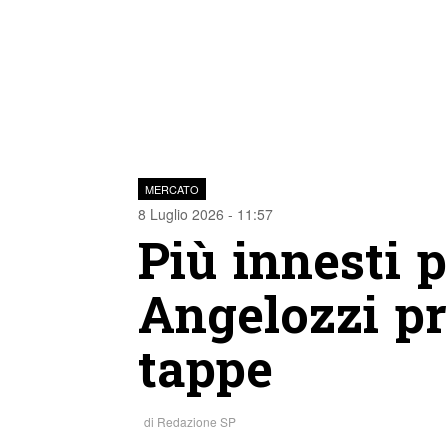
MERCATO
8 Luglio 2026 - 11:57
Più innesti po
Angelozzi pr
tappe
di
Redazione SP