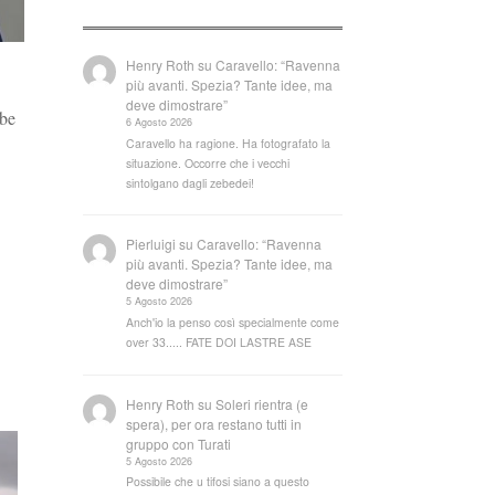
Henry Roth
su
Caravello: “Ravenna
più avanti. Spezia? Tante idee, ma
deve dimostrare”
bbe
6 Agosto 2026
Caravello ha ragione. Ha fotografato la
situazione. Occorre che i vecchi
sintolgano dagli zebedei!
Pierluigi
su
Caravello: “Ravenna
più avanti. Spezia? Tante idee, ma
deve dimostrare”
5 Agosto 2026
Anch'io la penso così specialmente come
over 33..... FATE DOI LASTRE ASE
Henry Roth
su
Soleri rientra (e
spera), per ora restano tutti in
gruppo con Turati
5 Agosto 2026
Possibile che u tifosi siano a questo