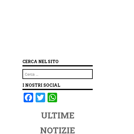
CERCA NEL SITO
Cerca
I NOSTRI SOCIAL
F
T
W
a
wi
h
ULTIME
c
tt
at
e
er
s
NOTIZIE