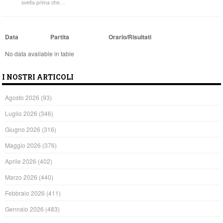
svelta prima che…
Data
Partita
Orario/Risultati
No data available in table
I NOSTRI ARTICOLI
Agosto 2026
(93)
Luglio 2026
(346)
Giugno 2026
(316)
Maggio 2026
(376)
Aprile 2026
(402)
Marzo 2026
(440)
Febbraio 2026
(411)
Gennaio 2026
(483)