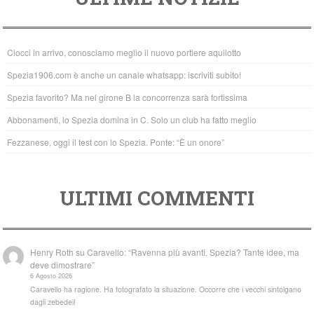
c
tt
at
e
er
s
b
A
Ciocci in arrivo, conosciamo meglio il nuovo portiere aquilotto
o
p
Spezia1906.com è anche un canale whatsapp: iscriviti subito!
o
p
Spezia favorito? Ma nel girone B la concorrenza sarà fortissima
k
Abbonamenti, lo Spezia domina in C. Solo un club ha fatto meglio
Fezzanese, oggi il test con lo Spezia. Ponte: “È un onore”
ULTIMI COMMENTI
Henry Roth
su
Caravello: “Ravenna più avanti. Spezia? Tante idee, ma
deve dimostrare”
6 Agosto 2026
Caravello ha ragione. Ha fotografato la situazione. Occorre che i vecchi sintolgano
dagli zebedei!