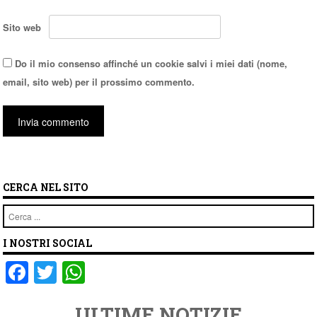
Sito web
Do il mio consenso affinché un cookie salvi i miei dati (nome,
email, sito web) per il prossimo commento.
CERCA NEL SITO
Cerca
I NOSTRI SOCIAL
F
T
W
a
wi
h
ULTIME NOTIZIE