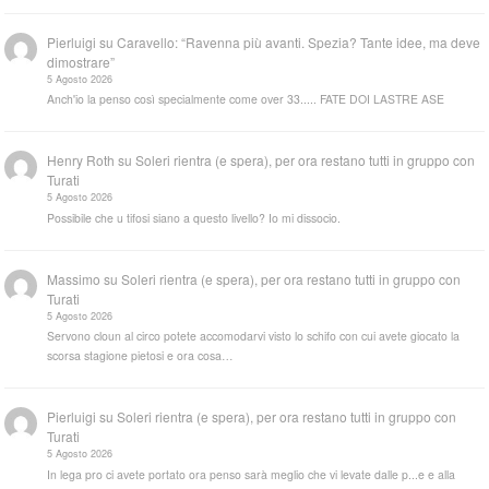
Pierluigi
su
Caravello: “Ravenna più avanti. Spezia? Tante idee, ma deve
dimostrare”
5 Agosto 2026
Anch'io la penso così specialmente come over 33..... FATE DOI LASTRE ASE
Henry Roth
su
Soleri rientra (e spera), per ora restano tutti in gruppo con
Turati
5 Agosto 2026
Possibile che u tifosi siano a questo livello? Io mi dissocio.
Massimo
su
Soleri rientra (e spera), per ora restano tutti in gruppo con
Turati
5 Agosto 2026
Servono cloun al circo potete accomodarvi visto lo schifo con cui avete giocato la
scorsa stagione pietosi e ora cosa…
Pierluigi
su
Soleri rientra (e spera), per ora restano tutti in gruppo con
Turati
5 Agosto 2026
In lega pro ci avete portato ora penso sarà meglio che vi levate dalle p...e e alla