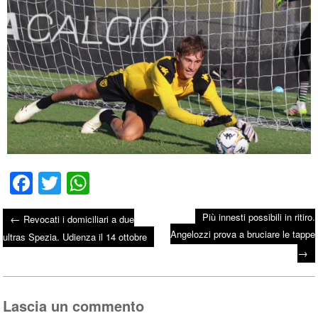
Fa
T
W
ce
wi
ha
Più innesti possibili in ritiro.
←
Revocati i domiciliari a due
bo
tte
ts
Angelozzi prova a bruciare le tappe
Post navigation
ultras Spezia. Udienza il 14 ottobre
ok
r
A
→
pp
Lascia un commento