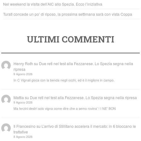
k
Nel weekend la visita dell’AIC allo Spezia. Ecco l’iniziativa
Turati concede un po’ di riposo, la prossima settimana sarà con vista Coppa
ULTIMI COMMENTI
Henry Roth
su
Due reti nel test alla Fezzanese. Lo Spezia segna nella
ripresa
9 Agosto 2026
In C Vignali gioca con la benda negli occhi, ed è il migliore in campo.
Mattia
su
Due reti nel test alla Fezzanese. Lo Spezia segna nella ripresa
9 Agosto 2026
Ma terzini destri solo vigna come dire che a semo rovina' ! I NE' BON
Il Francesino
su
L’arrivo di Stillitano accelera il mercato: in 6 bloccano le
trattative
8 Agosto 2026