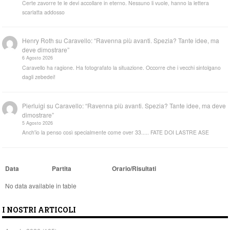
Certe zavorre te le devi accollare in eterno. Nessuno li vuole, hanno la lettera
scarlatta addosso
Henry Roth
su
Caravello: “Ravenna più avanti. Spezia? Tante idee, ma
deve dimostrare”
6 Agosto 2026
Caravello ha ragione. Ha fotografato la situazione. Occorre che i vecchi sintolgano
dagli zebedei!
Pierluigi
su
Caravello: “Ravenna più avanti. Spezia? Tante idee, ma deve
dimostrare”
5 Agosto 2026
Anch'io la penso così specialmente come over 33..... FATE DOI LASTRE ASE
Data
Partita
Orario/Risultati
No data available in table
I NOSTRI ARTICOLI