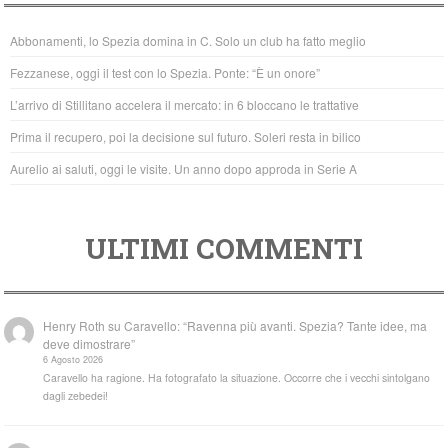
b
A
Abbonamenti, lo Spezia domina in C. Solo un club ha fatto meglio
o
p
Fezzanese, oggi il test con lo Spezia. Ponte: “È un onore”
o
p
L’arrivo di Stillitano accelera il mercato: in 6 bloccano le trattative
k
Prima il recupero, poi la decisione sul futuro. Soleri resta in bilico
Aurelio ai saluti, oggi le visite. Un anno dopo approda in Serie A
ULTIMI COMMENTI
Henry Roth
su
Caravello: “Ravenna più avanti. Spezia? Tante idee, ma
deve dimostrare”
6 Agosto 2026
Caravello ha ragione. Ha fotografato la situazione. Occorre che i vecchi sintolgano
dagli zebedei!