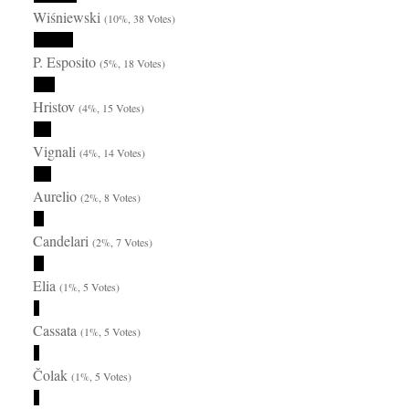
Wiśniewski
(10%, 38 Votes)
P. Esposito
(5%, 18 Votes)
Hristov
(4%, 15 Votes)
Vignali
(4%, 14 Votes)
Aurelio
(2%, 8 Votes)
Candelari
(2%, 7 Votes)
Elia
(1%, 5 Votes)
Cassata
(1%, 5 Votes)
Čolak
(1%, 5 Votes)