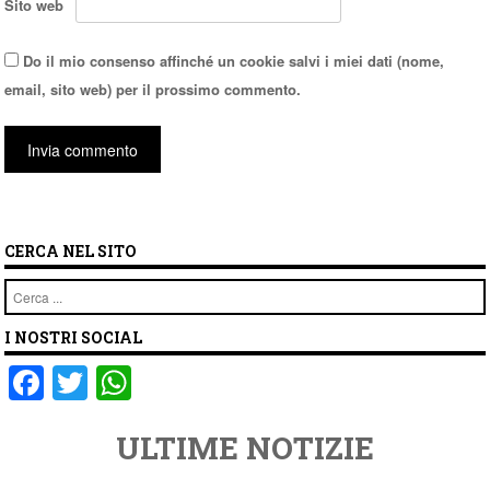
Sito web
Do il mio consenso affinché un cookie salvi i miei dati (nome,
email, sito web) per il prossimo commento.
CERCA NEL SITO
Cerca
I NOSTRI SOCIAL
F
T
W
a
wi
h
ULTIME NOTIZIE
c
tt
at
e
er
s