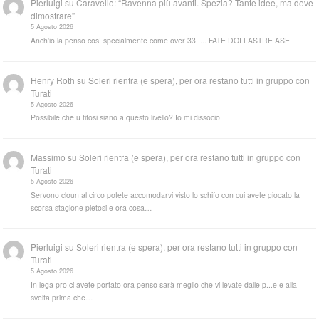
Pierluigi
su
Caravello: “Ravenna più avanti. Spezia? Tante idee, ma deve
dimostrare”
5 Agosto 2026
Anch'io la penso così specialmente come over 33..... FATE DOI LASTRE ASE
Henry Roth
su
Soleri rientra (e spera), per ora restano tutti in gruppo con
Turati
5 Agosto 2026
Possibile che u tifosi siano a questo livello? Io mi dissocio.
Massimo
su
Soleri rientra (e spera), per ora restano tutti in gruppo con
Turati
5 Agosto 2026
Servono cloun al circo potete accomodarvi visto lo schifo con cui avete giocato la
scorsa stagione pietosi e ora cosa…
Pierluigi
su
Soleri rientra (e spera), per ora restano tutti in gruppo con
Turati
5 Agosto 2026
In lega pro ci avete portato ora penso sarà meglio che vi levate dalle p...e e alla
svelta prima che…