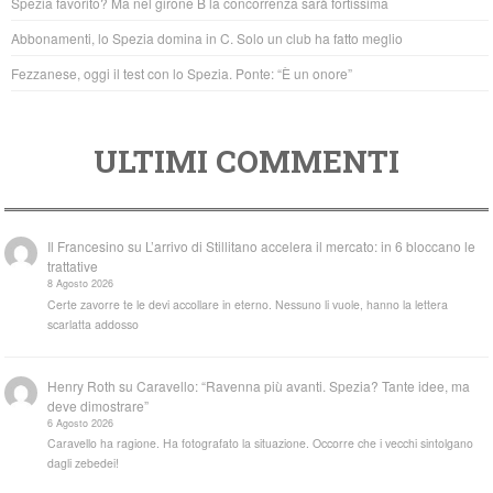
Spezia favorito? Ma nel girone B la concorrenza sarà fortissima
k
Abbonamenti, lo Spezia domina in C. Solo un club ha fatto meglio
Fezzanese, oggi il test con lo Spezia. Ponte: “È un onore”
ULTIMI COMMENTI
Il Francesino
su
L’arrivo di Stillitano accelera il mercato: in 6 bloccano le
trattative
8 Agosto 2026
Certe zavorre te le devi accollare in eterno. Nessuno li vuole, hanno la lettera
scarlatta addosso
Henry Roth
su
Caravello: “Ravenna più avanti. Spezia? Tante idee, ma
deve dimostrare”
6 Agosto 2026
Caravello ha ragione. Ha fotografato la situazione. Occorre che i vecchi sintolgano
dagli zebedei!