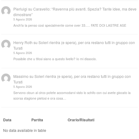
Pierluigi
su
Caravello: “Ravenna più avanti. Spezia? Tante idee, ma deve
dimostrare”
5 Agosto 2026
Anch'io la penso così specialmente come over 33..... FATE DOI LASTRE ASE
Henry Roth
su
Soleri rientra (e spera), per ora restano tutti in gruppo con
Turati
5 Agosto 2026
Possibile che u tifosi siano a questo livello? Io mi dissocio.
Massimo
su
Soleri rientra (e spera), per ora restano tutti in gruppo con
Turati
5 Agosto 2026
Servono cloun al circo potete accomodarvi visto lo schifo con cui avete giocato la
scorsa stagione pietosi e ora cosa…
Data
Partita
Orario/Risultati
No data available in table