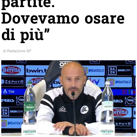
partite.
Dovevamo osare
di più”
di
Redazione SP