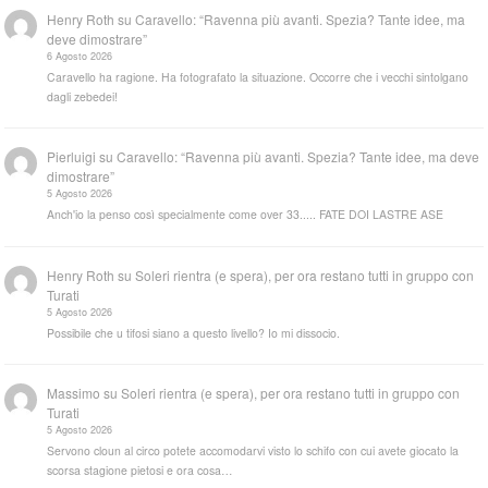
Henry Roth
su
Caravello: “Ravenna più avanti. Spezia? Tante idee, ma
deve dimostrare”
6 Agosto 2026
Caravello ha ragione. Ha fotografato la situazione. Occorre che i vecchi sintolgano
dagli zebedei!
Pierluigi
su
Caravello: “Ravenna più avanti. Spezia? Tante idee, ma deve
dimostrare”
5 Agosto 2026
Anch'io la penso così specialmente come over 33..... FATE DOI LASTRE ASE
Henry Roth
su
Soleri rientra (e spera), per ora restano tutti in gruppo con
Turati
5 Agosto 2026
Possibile che u tifosi siano a questo livello? Io mi dissocio.
Massimo
su
Soleri rientra (e spera), per ora restano tutti in gruppo con
Turati
5 Agosto 2026
Servono cloun al circo potete accomodarvi visto lo schifo con cui avete giocato la
scorsa stagione pietosi e ora cosa…