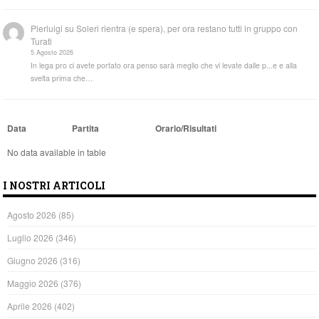
Pierluigi
su
Soleri rientra (e spera), per ora restano tutti in gruppo con
Turati
5 Agosto 2026
In lega pro ci avete portato ora penso sarà meglio che vi levate dalle p...e e alla
svelta prima che…
Data
Partita
Orario/Risultati
No data available in table
I NOSTRI ARTICOLI
Agosto 2026
(85)
Luglio 2026
(346)
Giugno 2026
(316)
Maggio 2026
(376)
Aprile 2026
(402)