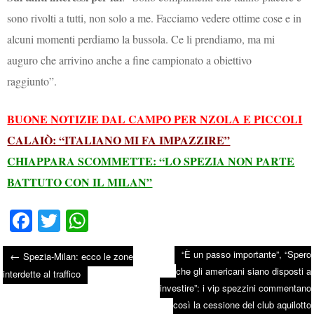
sono rivolti a tutti, non solo a me. Facciamo vedere ottime cose e in
alcuni momenti perdiamo la bussola. Ce li prendiamo, ma mi
auguro che arrivino anche a fine campionato a obiettivo
raggiunto”.
BUONE NOTIZIE DAL CAMPO PER NZOLA E PICCOLI
CALAIÒ: “ITALIANO MI FA IMPAZZIRE”
CHIAPPARA SCOMMETTE: “LO SPEZIA NON PARTE
BATTUTO CON IL MILAN”
Fa
T
W
ce
wi
ha
“È un passo importante”, “Spero
←
Spezia-Milan: ecco le zone
bo
tte
ts
che gli americani siano disposti a
Post navigation
interdette al traffico
ok
r
A
investire”: i vip spezzini commentano
pp
così la cessione del club aquilotto