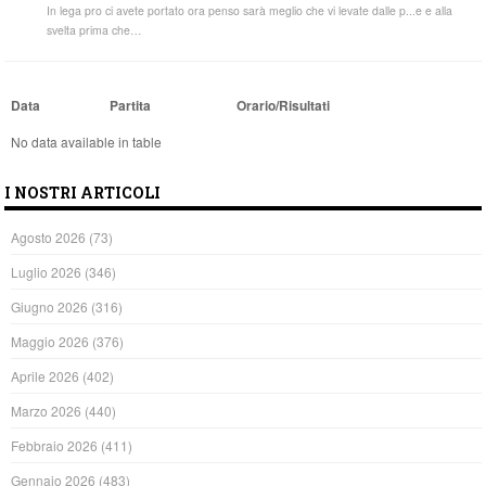
In lega pro ci avete portato ora penso sarà meglio che vi levate dalle p...e e alla
svelta prima che…
Data
Partita
Orario/Risultati
No data available in table
I NOSTRI ARTICOLI
Agosto 2026
(73)
Luglio 2026
(346)
Giugno 2026
(316)
Maggio 2026
(376)
Aprile 2026
(402)
Marzo 2026
(440)
Febbraio 2026
(411)
Gennaio 2026
(483)