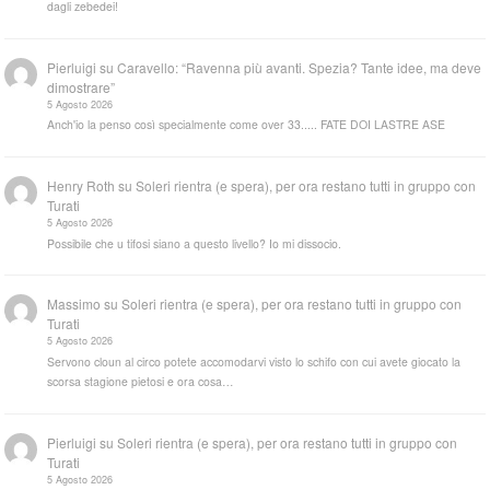
dagli zebedei!
Pierluigi
su
Caravello: “Ravenna più avanti. Spezia? Tante idee, ma deve
dimostrare”
5 Agosto 2026
Anch'io la penso così specialmente come over 33..... FATE DOI LASTRE ASE
Henry Roth
su
Soleri rientra (e spera), per ora restano tutti in gruppo con
Turati
5 Agosto 2026
Possibile che u tifosi siano a questo livello? Io mi dissocio.
Massimo
su
Soleri rientra (e spera), per ora restano tutti in gruppo con
Turati
5 Agosto 2026
Servono cloun al circo potete accomodarvi visto lo schifo con cui avete giocato la
scorsa stagione pietosi e ora cosa…
Pierluigi
su
Soleri rientra (e spera), per ora restano tutti in gruppo con
Turati
5 Agosto 2026