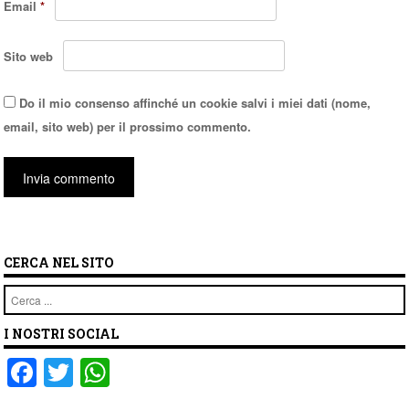
Email
*
Sito web
Do il mio consenso affinché un cookie salvi i miei dati (nome,
email, sito web) per il prossimo commento.
CERCA NEL SITO
Cerca
I NOSTRI SOCIAL
F
T
W
a
wi
h