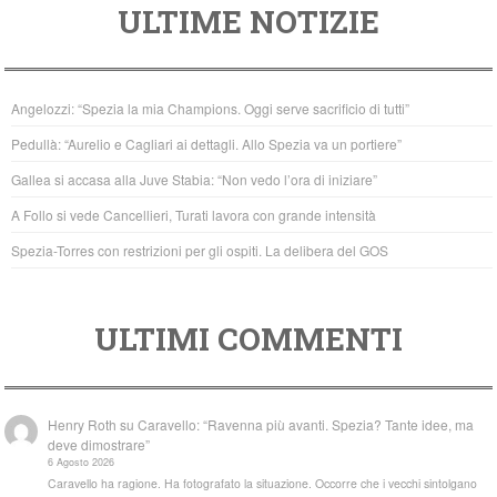
ULTIME NOTIZIE
c
tt
at
e
er
s
b
A
Angelozzi: “Spezia la mia Champions. Oggi serve sacrificio di tutti”
o
p
Pedullà: “Aurelio e Cagliari ai dettagli. Allo Spezia va un portiere”
o
p
Gallea si accasa alla Juve Stabia: “Non vedo l’ora di iniziare”
k
A Follo si vede Cancellieri, Turati lavora con grande intensità
Spezia-Torres con restrizioni per gli ospiti. La delibera del GOS
ULTIMI COMMENTI
Henry Roth
su
Caravello: “Ravenna più avanti. Spezia? Tante idee, ma
deve dimostrare”
6 Agosto 2026
Caravello ha ragione. Ha fotografato la situazione. Occorre che i vecchi sintolgano