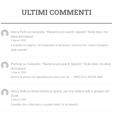
ULTIMI COMMENTI
Henry Roth
su
Caravello: “Ravenna più avanti. Spezia? Tante idee, ma
deve dimostrare”
6 Agosto 2026
Caravello ha ragione. Ha fotografato la situazione. Occorre che i vecchi sintolgano
dagli zebedei!
Pierluigi
su
Caravello: “Ravenna più avanti. Spezia? Tante idee, ma deve
dimostrare”
5 Agosto 2026
Anch'io la penso così specialmente come over 33..... FATE DOI LASTRE ASE
Henry Roth
su
Soleri rientra (e spera), per ora restano tutti in gruppo con
Turati
5 Agosto 2026
Possibile che u tifosi siano a questo livello? Io mi dissocio.