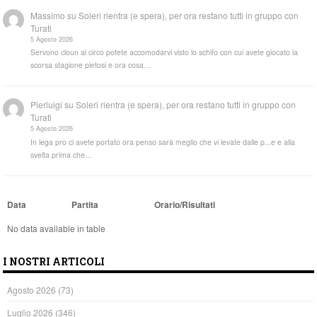
Massimo
su
Soleri rientra (e spera), per ora restano tutti in gruppo con
Turati
5 Agosto 2026
Servono cloun al circo potete accomodarvi visto lo schifo con cui avete giocato la
scorsa stagione pietosi e ora cosa…
Pierluigi
su
Soleri rientra (e spera), per ora restano tutti in gruppo con
Turati
5 Agosto 2026
In lega pro ci avete portato ora penso sarà meglio che vi levate dalle p...e e alla
svelta prima che…
Data
Partita
Orario/Risultati
No data available in table
I NOSTRI ARTICOLI
Agosto 2026
(73)
Luglio 2026
(346)