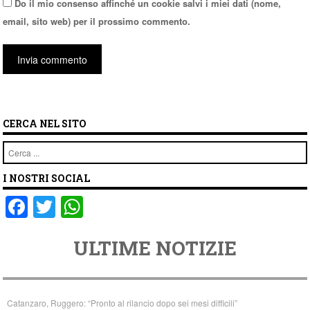
Do il mio consenso affinché un cookie salvi i miei dati (nome,
email, sito web) per il prossimo commento.
CERCA NEL SITO
Cerca
I NOSTRI SOCIAL
F
T
W
a
wi
h
ULTIME NOTIZIE
c
tt
at
e
er
s
b
A
Catanzaro, Ruggero: “Pronto al rilancio dopo sei mesi difficili”