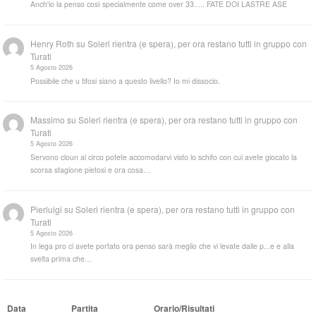
Anch'io la penso così specialmente come over 33..... FATE DOI LASTRE ASE
Henry Roth
su
Soleri rientra (e spera), per ora restano tutti in gruppo con
Turati
5 Agosto 2026
Possibile che u tifosi siano a questo livello? Io mi dissocio.
Massimo
su
Soleri rientra (e spera), per ora restano tutti in gruppo con
Turati
5 Agosto 2026
Servono cloun al circo potete accomodarvi visto lo schifo con cui avete giocato la
scorsa stagione pietosi e ora cosa…
Pierluigi
su
Soleri rientra (e spera), per ora restano tutti in gruppo con
Turati
5 Agosto 2026
In lega pro ci avete portato ora penso sarà meglio che vi levate dalle p...e e alla
svelta prima che…
Data
Partita
Orario/Risultati