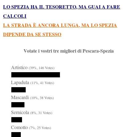
LO SPEZIA HA IL TESORETTO, MA GUAI A FARE
CALCOLI
LA STRADA È ANCORA LUNGA, MA LO SPEZIA
DIPENDE DA SE STESSO
Votate i vostri tre migliori di Pescara-Spezia
Artistico
(39%, 146 Votes)
Lapadula
(11%, 41 Votes)
Mascardi
(10%, 38 Votes)
Sernicola
(8%, 31 Votes)
Comotto
(7%, 25 Votes)