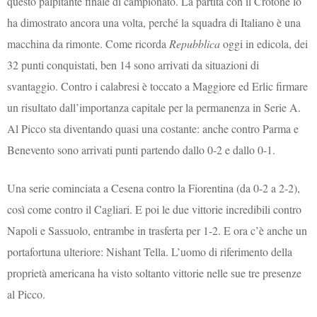
questo palpitante finale di campionato. La partita con il Crotone lo
ha dimostrato ancora una volta, perché la squadra di Italiano è una
macchina da rimonte. Come ricorda
Repubblica
oggi in edicola, dei
32 punti conquistati, ben 14 sono arrivati da situazioni di
svantaggio. Contro i calabresi è toccato a Maggiore ed Erlic firmare
un risultato dall’importanza capitale per la permanenza in Serie A.
Al Picco sta diventando quasi una costante: anche contro Parma e
Benevento sono arrivati punti partendo dallo 0-2 e dallo 0-1.
Una serie cominciata a Cesena contro la Fiorentina (da 0-2 a 2-2),
così come contro il Cagliari. E poi le due vittorie incredibili contro
Napoli e Sassuolo, entrambe in trasferta per 1-2. E ora c’è anche un
portafortuna ulteriore: Nishant Tella. L’uomo di riferimento della
proprietà americana ha visto soltanto vittorie nelle sue tre presenze
al Picco.