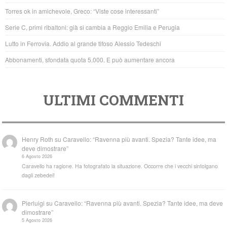
o
p
Torres ok in amichevole, Greco: “Viste cose interessanti”
o
p
Serie C, primi ribaltoni: già si cambia a Reggio Emilia e Perugia
k
Lutto in Ferrovia. Addio al grande tifoso Alessio Tedeschi
Abbonamenti, sfondata quota 5.000. E può aumentare ancora
ULTIMI COMMENTI
Henry Roth
su
Caravello: “Ravenna più avanti. Spezia? Tante idee, ma
deve dimostrare”
6 Agosto 2026
Caravello ha ragione. Ha fotografato la situazione. Occorre che i vecchi sintolgano
dagli zebedei!
Pierluigi
su
Caravello: “Ravenna più avanti. Spezia? Tante idee, ma deve
dimostrare”
5 Agosto 2026