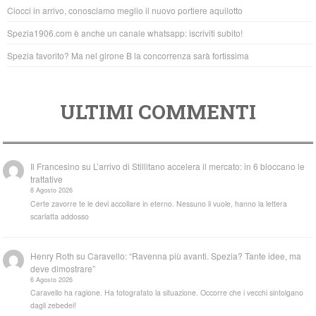
o
p
Ciocci in arrivo, conosciamo meglio il nuovo portiere aquilotto
k
Spezia1906.com è anche un canale whatsapp: iscriviti subito!
Spezia favorito? Ma nel girone B la concorrenza sarà fortissima
ULTIMI COMMENTI
Il Francesino
su
L’arrivo di Stillitano accelera il mercato: in 6 bloccano le
trattative
8 Agosto 2026
Certe zavorre te le devi accollare in eterno. Nessuno li vuole, hanno la lettera
scarlatta addosso
Henry Roth
su
Caravello: “Ravenna più avanti. Spezia? Tante idee, ma
deve dimostrare”
6 Agosto 2026
Caravello ha ragione. Ha fotografato la situazione. Occorre che i vecchi sintolgano
dagli zebedei!