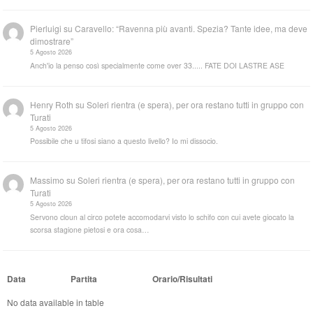
Pierluigi
su
Caravello: “Ravenna più avanti. Spezia? Tante idee, ma deve
dimostrare”
5 Agosto 2026
Anch'io la penso così specialmente come over 33..... FATE DOI LASTRE ASE
Henry Roth
su
Soleri rientra (e spera), per ora restano tutti in gruppo con
Turati
5 Agosto 2026
Possibile che u tifosi siano a questo livello? Io mi dissocio.
Massimo
su
Soleri rientra (e spera), per ora restano tutti in gruppo con
Turati
5 Agosto 2026
Servono cloun al circo potete accomodarvi visto lo schifo con cui avete giocato la
scorsa stagione pietosi e ora cosa…
Data
Partita
Orario/Risultati
No data available in table