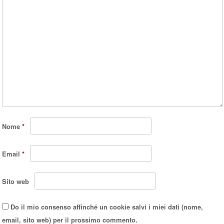
Nome
*
Email
*
Sito web
Do il mio consenso affinché un cookie salvi i miei dati (nome,
email, sito web) per il prossimo commento.