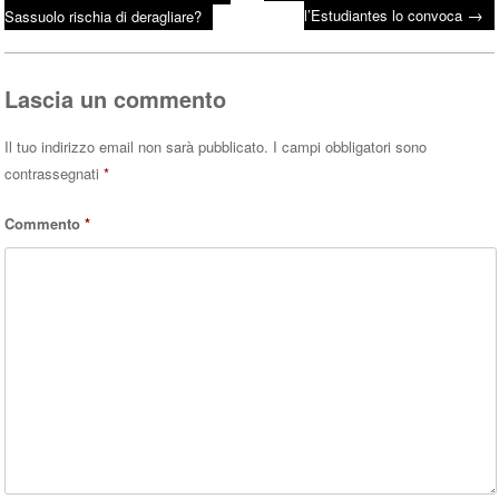
bo
tte
ts
→
Post navigation
l’Estudiantes lo convoca
Sassuolo rischia di deragliare?
ok
r
A
pp
Lascia un commento
Il tuo indirizzo email non sarà pubblicato.
I campi obbligatori sono
contrassegnati
*
Commento
*