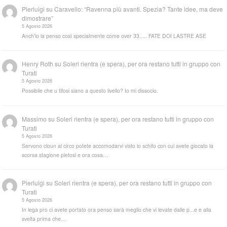
Pierluigi
su
Caravello: “Ravenna più avanti. Spezia? Tante idee, ma deve
dimostrare”
5 Agosto 2026
Anch'io la penso così specialmente come over 33..... FATE DOI LASTRE ASE
Henry Roth
su
Soleri rientra (e spera), per ora restano tutti in gruppo con
Turati
5 Agosto 2026
Possibile che u tifosi siano a questo livello? Io mi dissocio.
Massimo
su
Soleri rientra (e spera), per ora restano tutti in gruppo con
Turati
5 Agosto 2026
Servono cloun al circo potete accomodarvi visto lo schifo con cui avete giocato la
scorsa stagione pietosi e ora cosa…
Pierluigi
su
Soleri rientra (e spera), per ora restano tutti in gruppo con
Turati
5 Agosto 2026
In lega pro ci avete portato ora penso sarà meglio che vi levate dalle p...e e alla
svelta prima che…