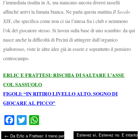
l’immediata risalita in A, ma mancano ancora diversi tasselli
affinché arrivi la fumata bianca. Ne parla questa mattina
Il Secolo
XIX
, che specifica come non ci sia l’intesa fra i club e nemmeno
l’ok del giocatore stesso. Si lavora sulla base di uno scambio: da qui
nasce anche la difficoltà di Pecini di attingere dall’organico
giallorosso, viste le altre idee già in essere e soprattutto il pensiero
centrocampo.
ERLIC E FRATTESI: RISCHIA DI SALTARE L’ASSE
COL SASSUOLO
FIGOLI: “IN RITIRO LIVELLO ALTO. SOGNO DI
GIOCARE AL PICCO”
Fa
T
W
ce
wi
ha
Estevez sì, Estevez no. E intanto
←
Da Erlic a Frattesi: il treno per