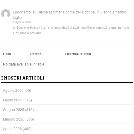
Leoonardo.
su
Ultima settimana prima della coppa. In 6 sono a rischio
taglio
4 Agosto 2026
Io Solerei e Hristov li terrei chiedendogli di spalmarsi il loro ingaggio a quel punto o
fuori rosa o provare…
Data
Partita
Orario/Risultati
No data available in table
I NOSTRI ARTICOLI
Agosto 2026
(59)
Luglio 2026
(346)
Giugno 2026
(316)
Maggio 2026
(376)
Aprile 2026
(402)