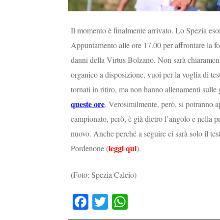
Il momento è finalmente arrivato. Lo Spezia esor
Appuntamento alle ore 17.00 per affrontare la fo
danni della Virtus Bolzano. Non sarà chiarament
organico a disposizione, vuoi per la voglia di tes
tornati in ritiro, ma non hanno allenamenti sulle
queste ore
. Verosimilmente, però, si potranno a
campionato, però, è già dietro l’angolo e nella p
nuovo. Anche perché a seguire ci sarà solo il tes
leggi qui
Pordenone (
).
(Foto: Spezia Calcio)
Fa
T
W
ce
wi
ha