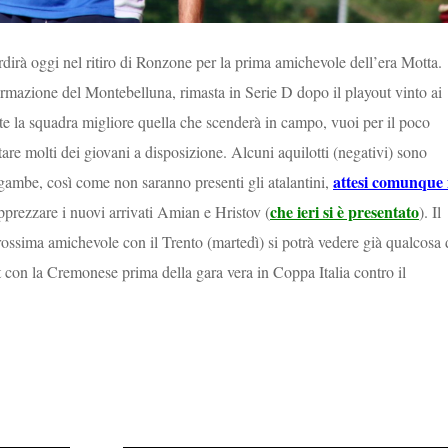
dirà oggi nel ritiro di Ronzone per la prima amichevole dell’era Motta.
rmazione del Montebelluna, rimasta in Serie D dopo il playout vinto ai
e la squadra migliore quella che scenderà in campo, vuoi per il poco
tare molti dei giovani a disposizione. Alcuni aquilotti (negativi) sono
attesi comunque 
 gambe, così come non saranno presenti gli atalantini,
che ieri si è presentato
pprezzare i nuovi arrivati Amian e Hristov (
). Il
rossima amichevole con il Trento (martedì) si potrà vedere già qualcosa 
t con la Cremonese prima della gara vera in Coppa Italia contro il