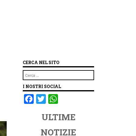
CERCA NEL SITO
Cerca
I NOSTRI SOCIAL
F
T
W
a
wi
h
ULTIME
c
tt
at
e
er
s
NOTIZIE