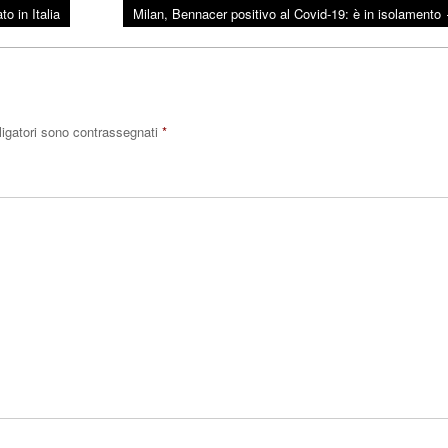
o in Italia
Milan, Bennacer positivo al Covid-19: è in isolamento
ligatori sono contrassegnati
*