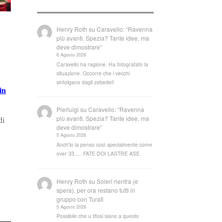
Henry Roth
su
Caravello: “Ravenna
più avanti. Spezia? Tante idee, ma
deve dimostrare”
6 Agosto 2026
Caravello ha ragione. Ha fotografato la
situazione. Occorre che i vecchi
sintolgano dagli zebedei!
in
Pierluigi
su
Caravello: “Ravenna
più avanti. Spezia? Tante idee, ma
di
deve dimostrare”
5 Agosto 2026
Anch'io la penso così specialmente come
over 33..... FATE DOI LASTRE ASE
Henry Roth
su
Soleri rientra (e
spera), per ora restano tutti in
gruppo con Turati
5 Agosto 2026
Possibile che u tifosi siano a questo