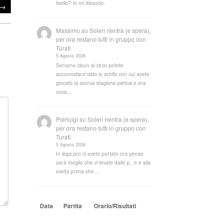
livello? Io mi dissocio.
→
Massimo
su
Soleri rientra (e spera),
per ora restano tutti in gruppo con
Turati
5 Agosto 2026
Servono cloun al circo potete
accomodarvi visto lo schifo con cui avete
giocato la scorsa stagione pietosi e ora
cosa…
Pierluigi
su
Soleri rientra (e spera),
per ora restano tutti in gruppo con
Turati
5 Agosto 2026
In lega pro ci avete portato ora penso
sarà meglio che vi levate dalle p...e e alla
svelta prima che…
Data
Partita
Orario/Risultati