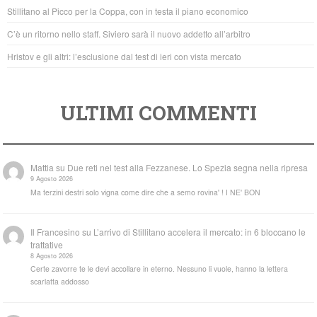
o
p
Stillitano al Picco per la Coppa, con in testa il piano economico
k
C’è un ritorno nello staff. Siviero sarà il nuovo addetto all’arbitro
Hristov e gli altri: l’esclusione dal test di ieri con vista mercato
ULTIMI COMMENTI
Mattia
su
Due reti nel test alla Fezzanese. Lo Spezia segna nella ripresa
9 Agosto 2026
Ma terzini destri solo vigna come dire che a semo rovina' ! I NE' BON
Il Francesino
su
L’arrivo di Stillitano accelera il mercato: in 6 bloccano le
trattative
8 Agosto 2026
Certe zavorre te le devi accollare in eterno. Nessuno li vuole, hanno la lettera
scarlatta addosso