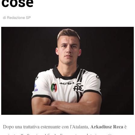
cose”
di
Redazione SP
Arkadiusz Reca
Dopo una trattativa estenuante con l’Atalanta,
è