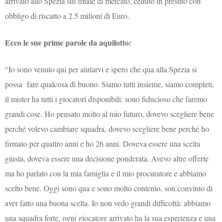
arrivato allo Spezia sul finale di mercato, ceduto in prestito con
obbligo di riscatto a 2.5 milioni di Euro.
Ecco le sue prime parole da aquilotto:
“Io sono venuto qui per aiutarvi e spero che qua alla Spezia si
possa fare qualcosa di buono. Siamo tutti insieme, siamo completi,
il mister ha tutti i giocatori disponibili: sono fiducioso che faremo
grandi cose. Ho pensato molto al mio futuro, dovevo scegliere bene
perché volevo cambiare squadra, dovevo scegliere bene perché ho
firmato per quattro anni e ho 26 anni. Doveva essere una scelta
giusta, doveva essere una decisione ponderata. Avevo altre offerte
ma ho parlato con la mia famiglia e il mio procuratore e abbiamo
scelto bene. Oggi sono qua e sono molto contento, son convinto di
aver fatto una buona scelta. Io non vedo grandi difficoltà: abbiamo
una squadra forte, ogni giocatore arrivato ha la sua esperienza e una