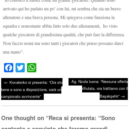
arrivato qui ho parlato un po’ con lui, mi sembra che sia un bravo
allenatore e una brava persona. Mi spiegava come funziona la
squadra e nonostante abbia fatto solo due allenamenti, ho visto
qualche giocatore di grandissima qualità, che può fare la differenza.
Non faccio nomi ma sono tanti i giocatori che penso possano darci
una mano”.
Fa
T
W
ce
wi
ha
Ag. Nzola tuona: “Nessuna offerta
←
Kovalenko si presenta: “Ora sto
bo
tte
ts
rifiutata, ora trattiamo con il
Post navigation
bene e sono a disposizione, sarà un
ok
r
A
→
Başakşehir”
campionato avvincente”
pp
One thought on “
Reca si presenta: “Sono
contento e convinto che faremo grandi