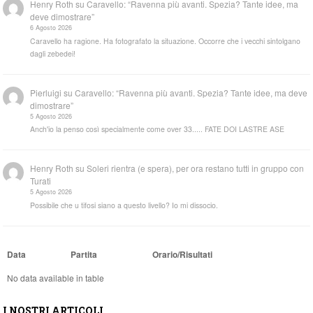
Henry Roth
su
Caravello: “Ravenna più avanti. Spezia? Tante idee, ma
deve dimostrare”
6 Agosto 2026
Caravello ha ragione. Ha fotografato la situazione. Occorre che i vecchi sintolgano
dagli zebedei!
Pierluigi
su
Caravello: “Ravenna più avanti. Spezia? Tante idee, ma deve
dimostrare”
5 Agosto 2026
Anch'io la penso così specialmente come over 33..... FATE DOI LASTRE ASE
Henry Roth
su
Soleri rientra (e spera), per ora restano tutti in gruppo con
Turati
5 Agosto 2026
Possibile che u tifosi siano a questo livello? Io mi dissocio.
Data
Partita
Orario/Risultati
No data available in table
I NOSTRI ARTICOLI