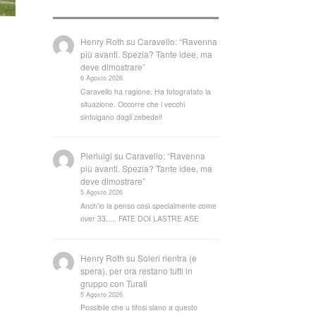
Henry Roth
su
Caravello: “Ravenna
più avanti. Spezia? Tante idee, ma
deve dimostrare”
6 Agosto 2026
Caravello ha ragione. Ha fotografato la
situazione. Occorre che i vecchi
sintolgano dagli zebedei!
Pierluigi
su
Caravello: “Ravenna
più avanti. Spezia? Tante idee, ma
deve dimostrare”
5 Agosto 2026
Anch'io la penso così specialmente come
over 33..... FATE DOI LASTRE ASE
Henry Roth
su
Soleri rientra (e
spera), per ora restano tutti in
gruppo con Turati
5 Agosto 2026
Possibile che u tifosi siano a questo