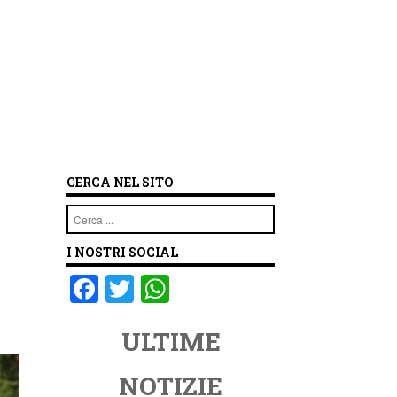
CERCA NEL SITO
Cerca
I NOSTRI SOCIAL
F
T
W
a
wi
h
ULTIME
c
tt
at
e
er
s
NOTIZIE