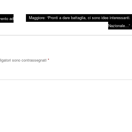
Maggiore: “Pronti a dare battaglia, ci sono idee interessanti. 
evento ad
Nazionale…”
ligatori sono contrassegnati
*