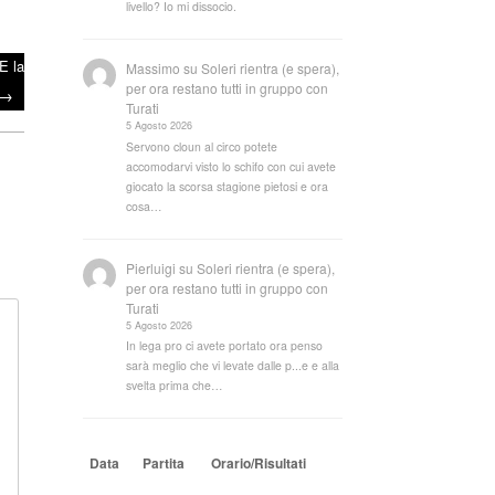
livello? Io mi dissocio.
E la
Massimo
su
Soleri rientra (e spera),
per ora restano tutti in gruppo con
→
Turati
5 Agosto 2026
Servono cloun al circo potete
accomodarvi visto lo schifo con cui avete
giocato la scorsa stagione pietosi e ora
cosa…
Pierluigi
su
Soleri rientra (e spera),
per ora restano tutti in gruppo con
Turati
5 Agosto 2026
In lega pro ci avete portato ora penso
sarà meglio che vi levate dalle p...e e alla
svelta prima che…
Data
Partita
Orario/Risultati