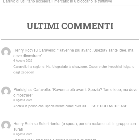
L’arrivo di Stillitano accelera il mercato: in 6 bloccano le trattative
ULTIMI COMMENTI
Henry Roth
su
Caravello: “Ravenna più avanti. Spezia? Tante idee, ma
deve dimostrare”
6 Agosto 2026
Caravello ha ragione. Ha fotografato la situazione. Occorre che i vecchi sintolgano
dagli zebedei!
Pierluigi
su
Caravello: “Ravenna più avanti. Spezia? Tante idee, ma deve
dimostrare”
5 Agosto 2026
Anch'io la penso così specialmente come over 33..... FATE DOI LASTRE ASE
Henry Roth
su
Soleri rientra (e spera), per ora restano tutti in gruppo con
Turati
5 Agosto 2026
Possibile che u tifosi siano a questo livello? Io mi dissocio.