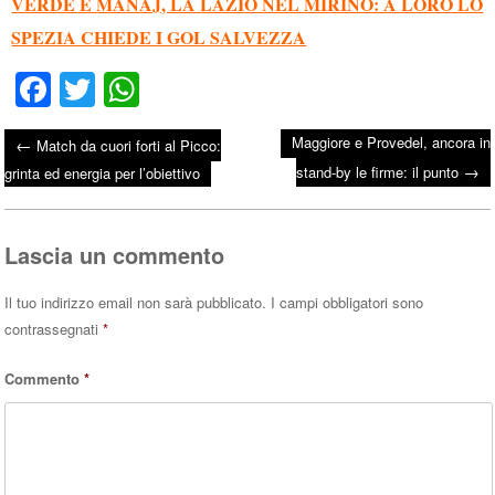
VERDE E MANAJ, LA LAZIO NEL MIRINO: A LORO LO
SPEZIA CHIEDE I GOL SALVEZZA
Fa
T
W
ce
wi
ha
Maggiore e Provedel, ancora in
←
Match da cuori forti al Picco:
bo
tte
ts
→
Post navigation
stand-by le firme: il punto
grinta ed energia per l’obiettivo
ok
r
A
pp
Lascia un commento
Il tuo indirizzo email non sarà pubblicato.
I campi obbligatori sono
contrassegnati
*
Commento
*