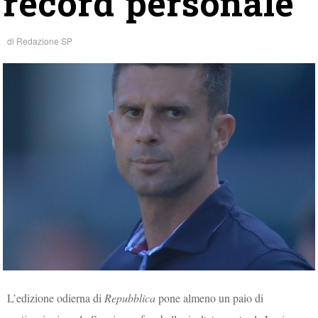
record personale
di
Redazione SP
L’edizione odierna di
Repubblica
pone almeno un paio di