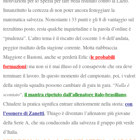
motivazioni per lo Spezia per fare bella risultato contro la Lazio.
Innanzitutto la certezza di non poter ancora festeggiare la
matematica salvezza. Nonostante i 33 punti e gli 8 di vantaggio sul
terzultimo posto, resta qualche inquietudine e la parola d’ordine è
“prudenza”. L’altro tema è il riscatto del cocente 1-6 dell’andata,
peggior risultato della stagione corrente. Motta riabbraccia
le probabili
Maggiore e Bastoni, anche se perderà Erlic (
formazioni
) ma non si è mai illuso ed è consapevole che ora deve
terminare il lavoro. In questo momento del campionato, poi, i valori
della singola squadra possono cambiare di gara in gara. “
Nulla è
il mantra ripetuto dall’allenatore italo-brasiliano
scontato
“,
.
con
Chiudere la pratica significa entrare ulteriormente nella storia:
l’esonero di Zanetti
, Thiago è diventato l’allenatore più giovane
della Serie A, che sta conducendo alla salvezza il gruppo più verde
d’Italia.