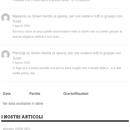
Massimo
su
Soleri rientra (e spera), per ora restano tutti in gruppo con
Turati
5 Agosto 2026
Servono cloun al circo potete accomodarvi visto lo schifo con cui avete giocato la
scorsa stagione pietosi e ora cosa…
Pierluigi
su
Soleri rientra (e spera), per ora restano tutti in gruppo con
Turati
5 Agosto 2026
In lega pro ci avete portato ora penso sarà meglio che vi levate dalle p...e e alla
svelta prima che…
Data
Partita
Orario/Risultati
No data available in table
I NOSTRI ARTICOLI
Agosto 2026
(92)