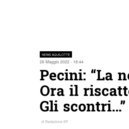
NEWS AQUILOTTE
26 Maggio 2022 - 18:44
Pecini: “La 
Ora il riscat
Gli scontri…”
di
Redazione SP