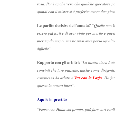
rosa. Poi è anche vero che qualche giocatore no
quindi con il mister si è preferito avere due gio
Le partite decisive dell’annata?
“
Quelle con
G
essere più forti e di aver vinto per merito e que
meritando meno, ma ne puoi aver persa un’altr
difficile
“.
Rapporto con gli arbitri:
“
La nostra linea è s
convinti che fare piazzate, anche come dirigenti,
commesso da arbitri e
Var con la Lazio
.
Ha fatt
questa la nostra linea
“.
Aquile in prestito
“
Penso che
Holm
sia pronto, può fare vari ruoli 