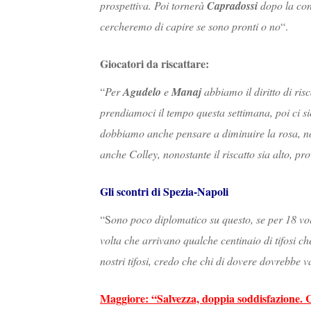
prospettiva. Poi tornerà
Capradossi
dopo la cont
cercheremo di capire se sono pronti o no
“.
Giocatori da riscattare:
“
Per
Agudelo
e
Manaj
abbiamo il diritto di ris
prendiamoci il tempo questa settimana, poi ci s
dobbiamo anche pensare a diminuire la rosa, no
anche Colley, nonostante il riscatto sia alto, p
Gli scontri di Spezia-Napoli
“S
ono poco diplomatico su questo, se per 18 vol
volta che arrivano qualche centinaio di tifosi c
nostri tifosi, credo che chi di dovere dovrebbe 
Maggiore: “Salvezza, doppia soddisfazione. 