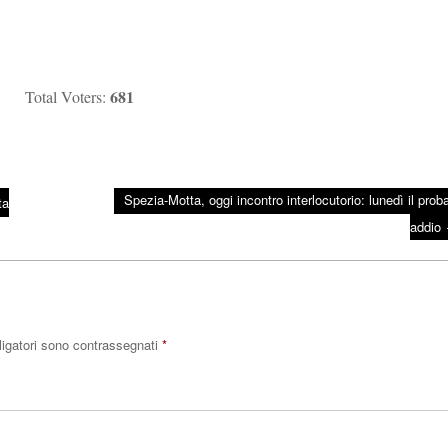
681
Total Voters:
Spezia-Motta, oggi incontro interlocutorio: lunedì il proba
ta
addio
ligatori sono contrassegnati
*