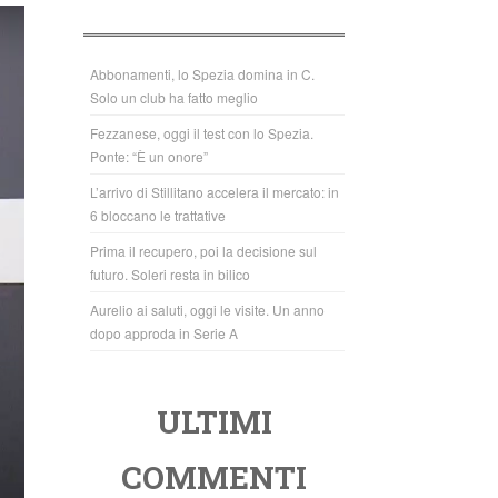
b
A
o
p
o
p
Abbonamenti, lo Spezia domina in C.
Solo un club ha fatto meglio
k
Fezzanese, oggi il test con lo Spezia.
Ponte: “È un onore”
L’arrivo di Stillitano accelera il mercato: in
6 bloccano le trattative
Prima il recupero, poi la decisione sul
futuro. Soleri resta in bilico
Aurelio ai saluti, oggi le visite. Un anno
dopo approda in Serie A
ULTIMI
COMMENTI