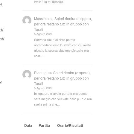
livello? Io mi dissocio.
i,
Massimo
su
Soleri rientra (e spera),
per ora restano tutti in gruppo con
di
Turati
5 Agosto 2026
oli
Servono cloun al circo potete
accomodarvi visto lo schifo con cui avete
giocato la scorsa stagione pietosi e ora
cosa…
Pierluigi
su
Soleri rientra (e spera),
per ora restano tutti in gruppo con
so
Turati
5 Agosto 2026
In lega pro ci avete portato ora penso
sarà meglio che vi levate dalle p...e e alla
svelta prima che…
Data
Partita
Orario/Risultati