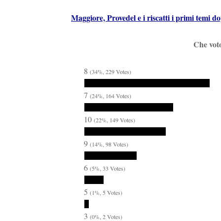
Maggiore, Provedel e i riscatti i primi temi do
Che voto
8
(34%, 229 Votes)
7
(24%, 164 Votes)
10
(22%, 149 Votes)
9
(14%, 98 Votes)
6
(5%, 33 Votes)
5
(1%, 5 Votes)
3
(0%, 2 Votes)