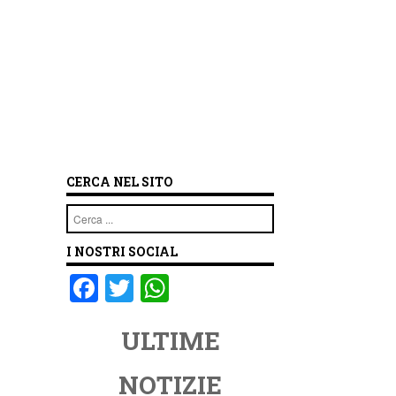
CERCA NEL SITO
Cerca
I NOSTRI SOCIAL
F
T
W
a
wi
h
ULTIME
c
tt
at
e
er
s
NOTIZIE