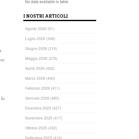
No data available in table
I NOSTRI ARTICOLI
Agosto 2026
(91)
Luglio 2026
(346)
Giugno 2026
(316)
a
Maggio 2026
(376)
are
Aprile 2026
(402)
Marzo 2026
(440)
Febbraio 2026
(411)
 la
Gennaio 2026
(483)
Dicembre 2025
(427)
Novembre 2025
(417)
Ottobre 2025
(432)
Settembre 2025
(416)