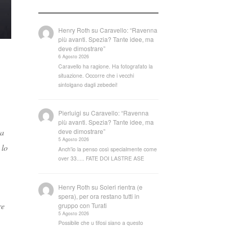
Henry Roth
su
Caravello: “Ravenna
più avanti. Spezia? Tante idee, ma
deve dimostrare”
6 Agosto 2026
Caravello ha ragione. Ha fotografato la
situazione. Occorre che i vecchi
sintolgano dagli zebedei!
Pierluigi
su
Caravello: “Ravenna
più avanti. Spezia? Tante idee, ma
ta
deve dimostrare”
5 Agosto 2026
 lo
Anch'io la penso così specialmente come
over 33..... FATE DOI LASTRE ASE
Henry Roth
su
Soleri rientra (e
spera), per ora restano tutti in
re
gruppo con Turati
5 Agosto 2026
Possibile che u tifosi siano a questo