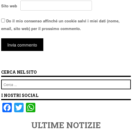
Sito web
Do il mio consenso affinché un cookie salvi i miei dati (nome,
email, sito web) per il prossimo commento.
CERCA NEL SITO
Cerca
I NOSTRI SOCIAL
F
T
W
a
wi
h
ULTIME NOTIZIE
c
tt
at