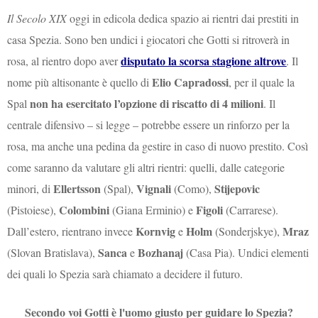
Il Secolo XIX
oggi in edicola dedica spazio ai rientri dai prestiti in
casa Spezia. Sono ben undici i giocatori che Gotti si ritroverà in
disputato la scorsa stagione altrove
rosa, al rientro dopo aver
. Il
Elio Capradossi
nome più altisonante è quello di
, per il quale la
non ha esercitato l’opzione di riscatto di 4 milioni
Spal
. Il
centrale difensivo – si legge – potrebbe essere un rinforzo per la
rosa, ma anche una pedina da gestire in caso di nuovo prestito. Così
come saranno da valutare gli altri rientri: quelli, dalle categorie
Ellertsson
Vignali
Stijepovic
minori, di
(Spal),
(Como),
Colombini
Figoli
(Pistoiese),
(Giana Erminio) e
(Carrarese).
Kornvig
Holm
Mraz
Dall’estero, rientrano invece
e
(Sonderjskye),
Sanca
Bozhanaj
(Slovan Bratislava),
e
(Casa Pia). Undici elementi
dei quali lo Spezia sarà chiamato a decidere il futuro.
Secondo voi Gotti è l'uomo giusto per guidare lo Spezia?