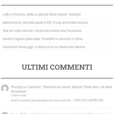
e
er
s
b
A
Lutto in Ferrovia. Addio al grande tifoso Alessio Tedeschi
o
p
Abbonamenti, sfondata quota 5.000. E può aumentare ancora
o
p
Test con vista mercato. Conte può andare alla Fezzanese
k
Aurelio-Cagliari pista calda. Possibile un accordo in breve
Cancellieri arriva oggi, in fascia occhi su Resouf del Martina
ULTIMI COMMENTI
Pierluigi
su
Caravello: “Ravenna più avanti. Spezia? Tante idee, ma deve
dimostrare”
5 Agosto 2026
Anch'io la penso così specialmente come over 33..... FATE DOI LASTRE ASE