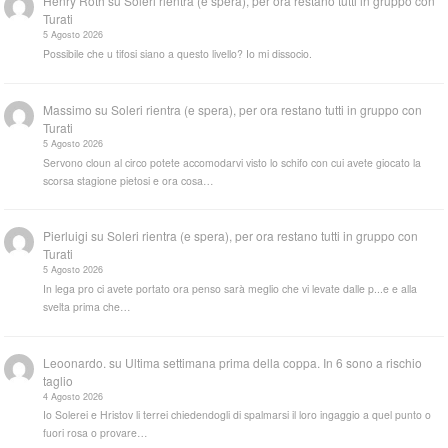
Henry Roth
su
Soleri rientra (e spera), per ora restano tutti in gruppo con
Turati
5 Agosto 2026
Possibile che u tifosi siano a questo livello? Io mi dissocio.
Massimo
su
Soleri rientra (e spera), per ora restano tutti in gruppo con
Turati
5 Agosto 2026
Servono cloun al circo potete accomodarvi visto lo schifo con cui avete giocato la
scorsa stagione pietosi e ora cosa…
Pierluigi
su
Soleri rientra (e spera), per ora restano tutti in gruppo con
Turati
5 Agosto 2026
In lega pro ci avete portato ora penso sarà meglio che vi levate dalle p...e e alla
svelta prima che…
Leoonardo.
su
Ultima settimana prima della coppa. In 6 sono a rischio
taglio
4 Agosto 2026
Io Solerei e Hristov li terrei chiedendogli di spalmarsi il loro ingaggio a quel punto o
fuori rosa o provare…