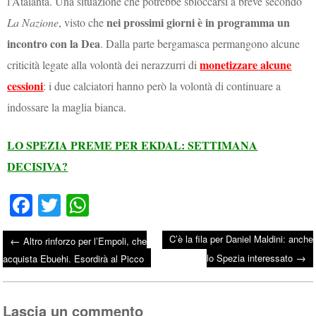
l’Atalanta. Una situazione che potrebbe sbloccarsi a breve secondo
nei prossimi giorni è in programma un
La Nazione
, visto che
incontro con la Dea
. Dalla parte bergamasca permangono alcune
monetizzare alcune
criticità legate alla volontà dei nerazzurri di
cessioni
: i due calciatori hanno però la volontà di continuare a
indossare la maglia bianca.
LO SPEZIA PREME PER EKDAL: SETTIMANA
DECISIVA?
Fa
T
W
ce
wi
ha
C’è la fila per Daniel Maldini: anche
←
Altro rinforzo per l’Empoli, che
bo
tte
ts
→
Post navigation
lo Spezia interessato
acquista Ebuehi. Esordirà al Picco
ok
r
A
pp
Lascia un commento