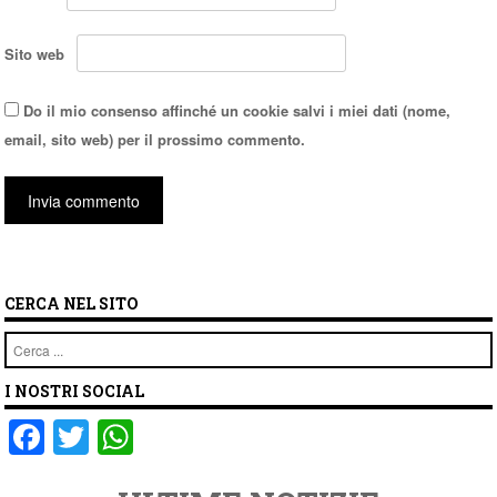
Sito web
Do il mio consenso affinché un cookie salvi i miei dati (nome,
email, sito web) per il prossimo commento.
CERCA NEL SITO
Cerca
I NOSTRI SOCIAL
F
T
W
a
wi
h