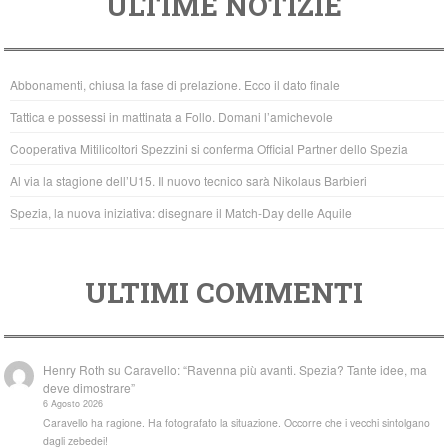
ULTIME NOTIZIE
c
tt
at
e
er
s
b
A
Abbonamenti, chiusa la fase di prelazione. Ecco il dato finale
o
p
Tattica e possessi in mattinata a Follo. Domani l’amichevole
o
p
Cooperativa Mitilicoltori Spezzini si conferma Official Partner dello Spezia
k
Al via la stagione dell’U15. Il nuovo tecnico sarà Nikolaus Barbieri
Spezia, la nuova iniziativa: disegnare il Match-Day delle Aquile
ULTIMI COMMENTI
Henry Roth
su
Caravello: “Ravenna più avanti. Spezia? Tante idee, ma
deve dimostrare”
6 Agosto 2026
Caravello ha ragione. Ha fotografato la situazione. Occorre che i vecchi sintolgano
dagli zebedei!