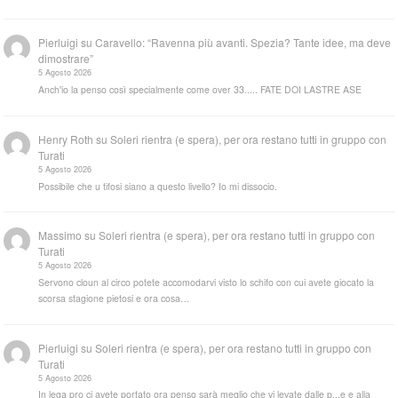
Pierluigi
su
Caravello: “Ravenna più avanti. Spezia? Tante idee, ma deve
dimostrare”
5 Agosto 2026
Anch'io la penso così specialmente come over 33..... FATE DOI LASTRE ASE
Henry Roth
su
Soleri rientra (e spera), per ora restano tutti in gruppo con
Turati
5 Agosto 2026
Possibile che u tifosi siano a questo livello? Io mi dissocio.
Massimo
su
Soleri rientra (e spera), per ora restano tutti in gruppo con
Turati
5 Agosto 2026
Servono cloun al circo potete accomodarvi visto lo schifo con cui avete giocato la
scorsa stagione pietosi e ora cosa…
Pierluigi
su
Soleri rientra (e spera), per ora restano tutti in gruppo con
Turati
5 Agosto 2026
In lega pro ci avete portato ora penso sarà meglio che vi levate dalle p...e e alla