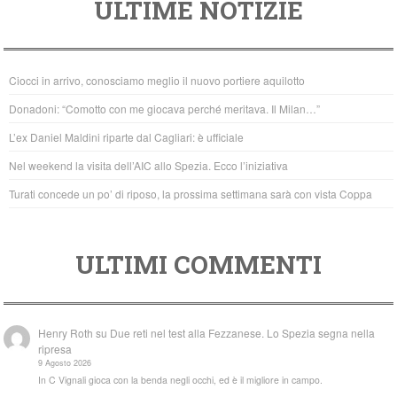
ULTIME NOTIZIE
c
tt
at
e
er
s
b
A
Ciocci in arrivo, conosciamo meglio il nuovo portiere aquilotto
o
p
Donadoni: “Comotto con me giocava perché meritava. Il Milan…”
o
p
L’ex Daniel Maldini riparte dal Cagliari: è ufficiale
k
Nel weekend la visita dell’AIC allo Spezia. Ecco l’iniziativa
Turati concede un po’ di riposo, la prossima settimana sarà con vista Coppa
ULTIMI COMMENTI
Henry Roth
su
Due reti nel test alla Fezzanese. Lo Spezia segna nella
ripresa
9 Agosto 2026
In C Vignali gioca con la benda negli occhi, ed è il migliore in campo.