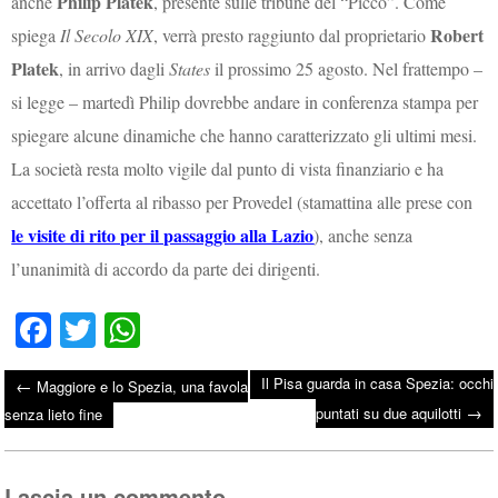
Philip Platek
anche
, presente sulle tribune del “Picco”. Come
Robert
spiega
Il Secolo XIX
, verrà presto raggiunto dal proprietario
Platek
, in arrivo dagli
States
il prossimo 25 agosto. Nel frattempo –
si legge – martedì Philip dovrebbe andare in conferenza stampa per
spiegare alcune dinamiche che hanno caratterizzato gli ultimi mesi.
La società resta molto vigile dal punto di vista finanziario e ha
accettato l’offerta al ribasso per Provedel (stamattina alle prese con
le visite di rito per il passaggio alla Lazio
), anche senza
l’unanimità di accordo da parte dei dirigenti.
Fa
T
W
ce
wi
ha
Il Pisa guarda in casa Spezia: occhi
←
Maggiore e lo Spezia, una favola
bo
tte
ts
→
Post navigation
puntati su due aquilotti
senza lieto fine
ok
r
A
pp
Lascia un commento