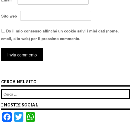
Sito web
Do il mio consenso affinché un cookie salvi i miei dati (nome,
email, sito web) per il prossimo commento.
CERCA NEL SITO
Cerca
I NOSTRI SOCIAL
F
T
W
a
wi
h