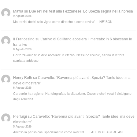
Mattia
su
Due reti nel test alla Fezzanese. Lo Spezia segna nella ripresa
9 Agosto 2026
Ma terzini destri solo vigna come dire che a semo rovina' ! I NE' BON
Il Francesino
su
L’arrivo di Stillitano accelera il mercato: in 6 bloccano le
trattative
8 Agosto 2026
Certe zavorre te le devi accollare in eterno. Nessuno li vuole, hanno la lettera
scarlatta addosso
Henry Roth
su
Caravello: “Ravenna più avanti. Spezia? Tante idee, ma
deve dimostrare”
6 Agosto 2026
Caravello ha ragione. Ha fotografato la situazione. Occorre che i vecchi sintolgano
dagli zebedei!
Pierluigi
su
Caravello: “Ravenna più avanti. Spezia? Tante idee, ma deve
dimostrare”
5 Agosto 2026
Anch'io la penso così specialmente come over 33..... FATE DOI LASTRE ASE