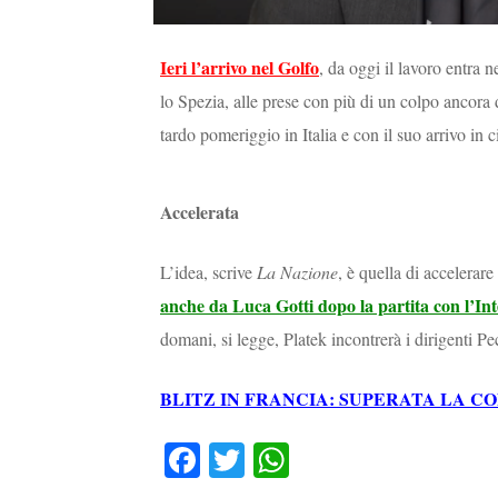
Ieri l’arrivo nel Golfo
, da oggi il lavoro entra 
lo Spezia, alle prese con più di un colpo ancora da
tardo pomeriggio in Italia e con il suo arrivo in ci
Accelerata
L’idea, scrive
La Nazione
, è quella di accelerare
anche da Luca Gotti dopo la partita con l’Int
domani, si legge, Platek incontrerà i dirigenti Pe
BLITZ IN FRANCIA: SUPERATA LA 
Fa
T
W
ce
wi
ha