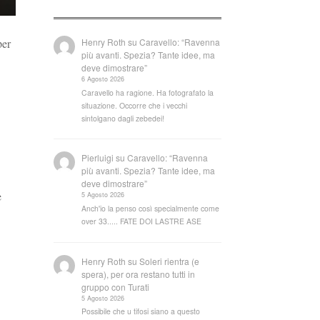
Henry Roth
su
Caravello: “Ravenna
per
più avanti. Spezia? Tante idee, ma
deve dimostrare”
6 Agosto 2026
Caravello ha ragione. Ha fotografato la
situazione. Occorre che i vecchi
sintolgano dagli zebedei!
Pierluigi
su
Caravello: “Ravenna
più avanti. Spezia? Tante idee, ma
deve dimostrare”
e
5 Agosto 2026
Anch'io la penso così specialmente come
over 33..... FATE DOI LASTRE ASE
Henry Roth
su
Soleri rientra (e
spera), per ora restano tutti in
gruppo con Turati
5 Agosto 2026
Possibile che u tifosi siano a questo