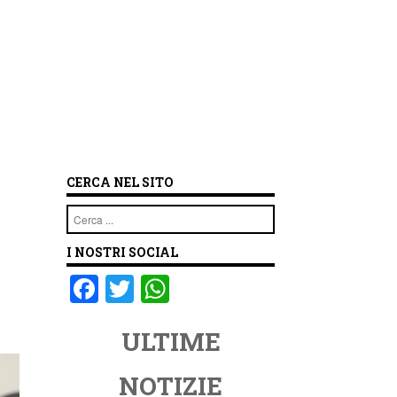
CERCA NEL SITO
Cerca
I NOSTRI SOCIAL
F
T
W
a
wi
h
ULTIME
c
tt
at
e
er
s
NOTIZIE