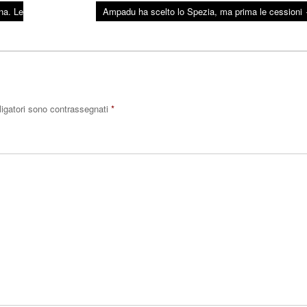
na. Le
Ampadu ha scelto lo Spezia, ma prima le cessioni
ligatori sono contrassegnati
*