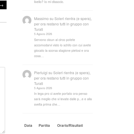
livello? Io mi dissocio.
→
Massimo
su
Soleri rientra (e spera),
per ora restano tutti in gruppo con
Turati
5 Agosto 2026
Servono cloun al circo potete
accomodarvi visto lo schifo con cui avete
giocato la scorsa stagione pietosi e ora
cosa…
Pierluigi
su
Soleri rientra (e spera),
per ora restano tutti in gruppo con
Turati
5 Agosto 2026
In lega pro ci avete portato ora penso
sarà meglio che vi levate dalle p...e e alla
svelta prima che…
Data
Partita
Orario/Risultati