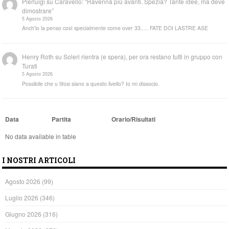
Pierluigi
su
Caravello: “Ravenna più avanti. Spezia? Tante idee, ma deve
dimostrare”
5 Agosto 2026
Anch'io la penso così specialmente come over 33..... FATE DOI LASTRE ASE
Henry Roth
su
Soleri rientra (e spera), per ora restano tutti in gruppo con
Turati
5 Agosto 2026
Possibile che u tifosi siano a questo livello? Io mi dissocio.
Data
Partita
Orario/Risultati
No data available in table
I NOSTRI ARTICOLI
Agosto 2026
(99)
Luglio 2026
(346)
Giugno 2026
(316)