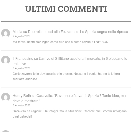
ULTIMI COMMENTI
Mattia
su
Due reti nel test alla Fezzanese. Lo Spezia segna nella ripresa
9 Agosto 2026
Ma terzini destri solo vigna come dire che a semo rovina' ! I NE' BON
Il Francesino
su
L’arrivo di Stillitano accelera il mercato: in 6 bloccano le
trattative
8 Agosto 2026
Certe zavorre te le devi accollare in eterno. Nessuno li vuole, hanno la lettera
scarlatta addosso
Henry Roth
su
Caravello: “Ravenna più avanti. Spezia? Tante idee, ma
deve dimostrare”
6 Agosto 2026
Caravello ha ragione. Ha fotografato la situazione. Occorre che i vecchi sintolgano
dagli zebedei!