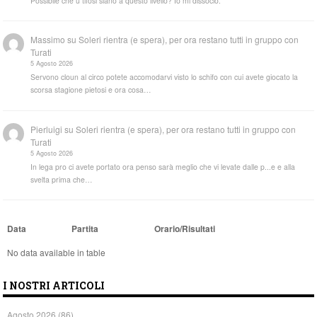
Possibile che u tifosi siano a questo livello? Io mi dissocio.
Massimo
su
Soleri rientra (e spera), per ora restano tutti in gruppo con
Turati
5 Agosto 2026
Servono cloun al circo potete accomodarvi visto lo schifo con cui avete giocato la
scorsa stagione pietosi e ora cosa…
Pierluigi
su
Soleri rientra (e spera), per ora restano tutti in gruppo con
Turati
5 Agosto 2026
In lega pro ci avete portato ora penso sarà meglio che vi levate dalle p...e e alla
svelta prima che…
Data
Partita
Orario/Risultati
No data available in table
I NOSTRI ARTICOLI
Agosto 2026
(86)