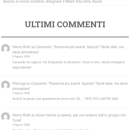
Spezia, la nuova iniziativa: disegnare il Match-Day delle Aquile
ULTIMI COMMENTI
Henry Roth
su
Caravello: “Ravenna più avanti. Spezia? Tante idee, ma
deve dimostrare”
6 Agosto 2026
Caravello ha ragione. Ha fotografato la situazione. Occorre che i vecchi sintolgano
dagli zebedei!
Pierluigi
su
Caravello: “Ravenna più avanti. Spezia? Tante idee, ma deve
dimostrare”
5 Agosto 2026
Anch'io la penso così specialmente come over 33..... FATE DOI LASTRE ASE
Henry Roth
su
Soleri rientra (e spera), per ora restano tutti in gruppo con
Turati
5 Agosto 2026